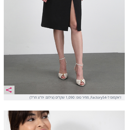
ז'אקמוס ל-Factory54, מחיר טופ: 1,090 שקלים (צילום: יח"צ חו"ל)