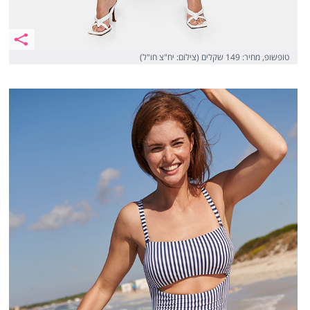
טופשופ, מחיר: 149 שקלים (צילום: יח"צ חו"ל)