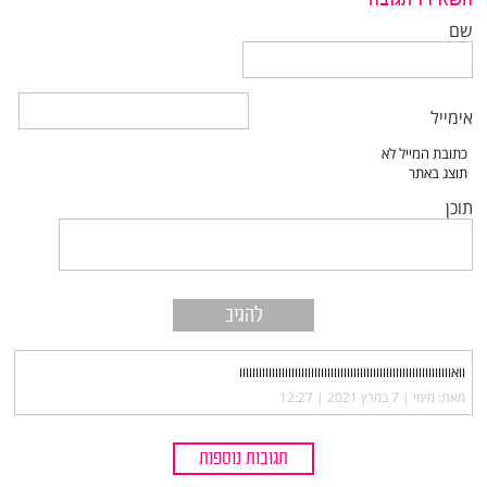
שם
אימייל
תוכן
וואווווווווווווווווווווווווווווווווווווווווווווווווווווווווווווווווו
מאת: מימי |‏
7 במרץ 2021 | 12:27
תגובות נוספות