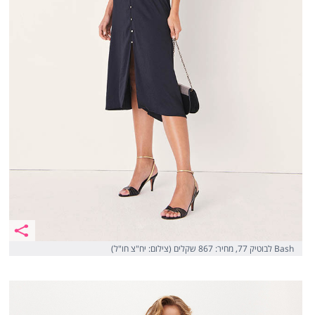
Bash לבוטיק 77, מחיר: 867 שקלים (צילום: יח"צ חו"ל)