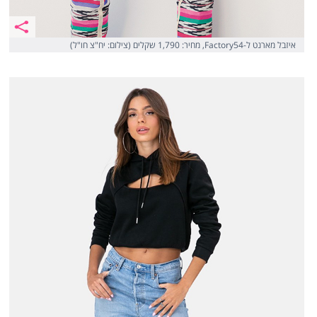
איזבל מארנט ל-Factory54, מחיר: 1,790 שקלים (צילום: יח"צ חו"ל)