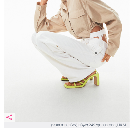
H&M, מחיר בגד גוף: 249 שקלים (צילום: הנס מוריץ)