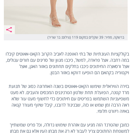
ברשקה, מחיר: 39 שקלים במקום 119 (צילום: בר שריר)
בקולקציות העונתיות של בתי האופנה לאביב הקרוב הקאט-אאוטים קיבלו
במה רחבה. אצל פראדה, למשל, כיכבו מגוון של סריגים עם חורים עגולים,
אצל ורסאצ'ה החיתוכים כיכבו בחלקים תחתונים באזור האגן, ואצל
ויקטוריה בקהאם הם הופיעו דווקא באזור הבטן.
בזירה הוויראלית שימשו הקאט-אאוטים בשנה האחרונה כסוג של תנועת
מרד קטנה, הפועלת תחת שלטון הטרנינגים המכסים והעבים. לא מעט
משפיעניות השתמשו בפריטים עם חיתוכים כדי לחשוף מעט עור שלא
ראה הרבה זמן שמש או כזה, שבניגוד לרובנו, קיבל שיזוף מעורר קנאה
באיזה ריזורט חלומי.
כמובן שהטרנד הזה מגיע עם אזהרת שימוש גדולה, וכל פריט שמשתייך
למשפחת החתוכים צריך לעבור לא רק את מבחן העין אלא גם את מבחן