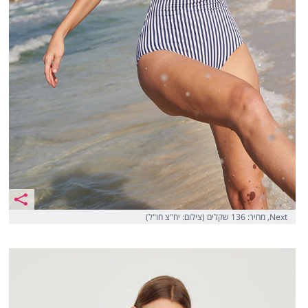
Next, מחיר: 136 שקלים (צילום: יח"צ חו"ל)