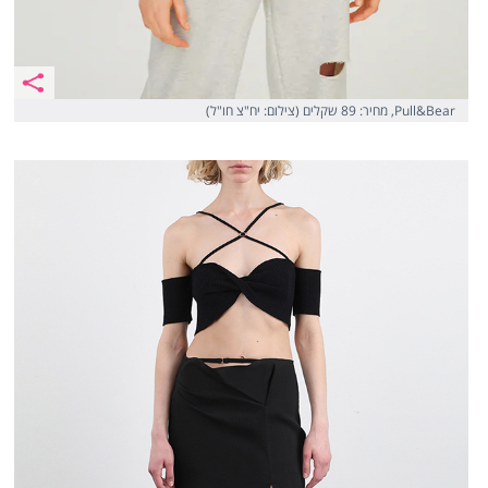
Pull&Bear, מחיר: 89 שקלים (צילום: יח"צ חו"ל)