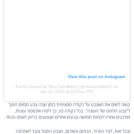
View this post on Instagram
A post shared by Nina Sandbech (@ninasandbech)
on
Jan 22, 2020 at 9:07am PST
קשה לשים את האצבע על נקודה ספציפית בזמן שבה צבע מסוים הופך
ל"צבע הלוהט של העונה". בכל נקודה כזו, כך לימדו אינספור עונות,
מזדנבים אחריו לפחות חמישה צבעים אחרים שטוענים בדיוק לאותו הכתר.
ובכל זאת, לצד הוורוד, הכתום והאדום, הצבע הסגול צובר לאחרונה