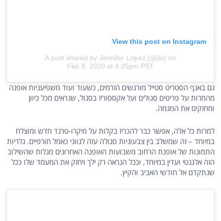
View this post on Instagram
A post shared by Jennifer Lopez (@jlo)
on
Feb 8, 2020 at 4:25pm PST
גם באגף הסטריט סטייל מורגשים הזרמים, כשעוד ועוד משפיעניות אופנה
מהמרות על פריטים סגולים ועל אקססוריז בסגול, שנראים מכל כיוון
ומחזקים את המגמה.
למרות כל אלה, אפשר כבר להכריז בקלות על מיקרו-טרנד חדש ומוצלח
במיוחד – זה שמשלב בין צבעוניות סגולה עזה לגווני כאמל חורפיים. גלריות
התמונות של אופנת הרחוב משבועות האופנה האחרונים מגלות שהשילוב
הזה אלגנטי ועדין במיוחד, וככל הנראה רק ילך ויחזק את המעמד שלו ככל
שנתקדם אל חודשי האביב והקיץ.