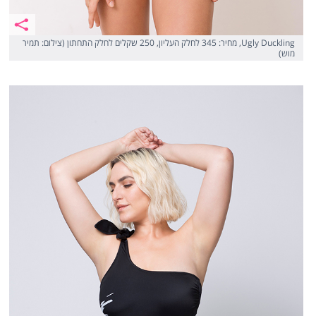
Ugly Duckling, מחיר: 345 לחלק העליון, 250 שקלים לחלק התחתון (צילום: תמיר
מוש)