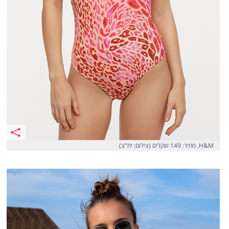
H&M, מחיר: 149 שקלים (צילום: יח"צ)