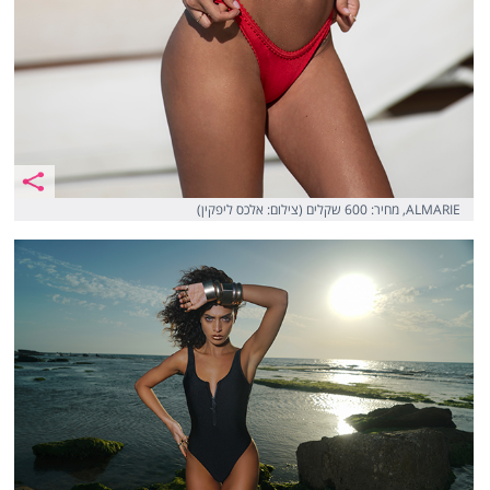
ALMARIE, מחיר: 600 שקלים (צילום: אלכס ליפקין)