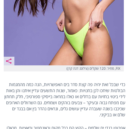
FIX, מחיר: 120 שקלים (צילום: דנה קרן)
כדי שבכל זאת יהיה פה קצת סדר בים האפשרויות, הנה כמה מהמגמות
הבולטות שיחכו לכן בחנויות: כאמור, שנות התשעים עדיין איתנו והן באות
לידי ביטוי בחזיות עם ברזלים או כאלו במראה בייסיקי ספורטיבי, חלק תחתון
עם מפתח גבוה ובעיקר – צבעים בוהקים ושמחים. גם השרוולים הארוכים
שכיכבו בשנה שעברה עדיין עושים גלים, ונראים נהדר בין אם בבגד ים
שלם או בביקיני.
אפרופו בגדי ים שלמים – הקיץ הם בכל מקום ובאינספור וריאציות. מכאלו