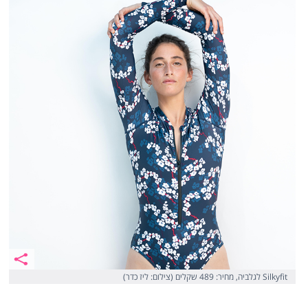
Silkyfit לגלביה, מחיר: 489 שקלים (צילום: ליז כדר)