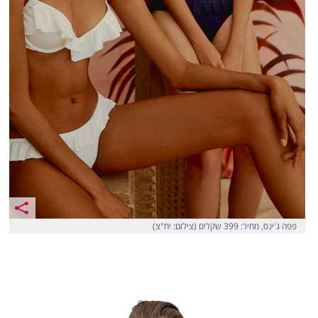
פפה ג'ינס, מחיר: 399 שקלים (צילום: יח"צ)