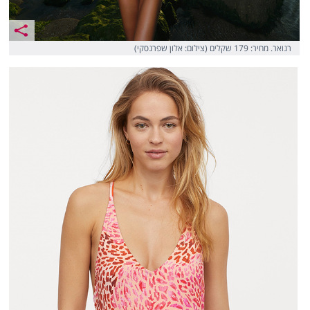
רנואר. מחיר: 179 שקלים (צילום: אלון שפרנסקי)