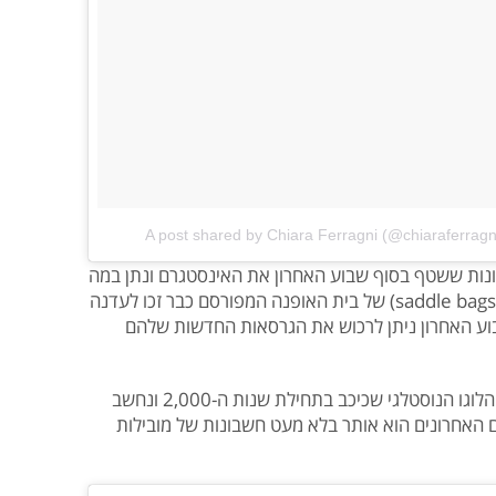
A post shared by Chiara Ferragni (@chiaraferragn
נות ששטף בסוף שבוע האחרון את האינסטגרם ונתן במה
לתיק אחד ספציפי של דיור. תיקי האוכף (saddle bags) של בית האופנה המפורסם כבר זכו לעדנה
בוע האחרון ניתן לרכוש את הגרסאות החדשות שלהם
הדגם הפופולרי ביותר הוא ללא ספק דגם הלוגו הנוסטלגי שכיכב בתחילת שנות ה-2,000 ונחשב
 האחרונים הוא אותר בלא מעט חשבונות של מובילות