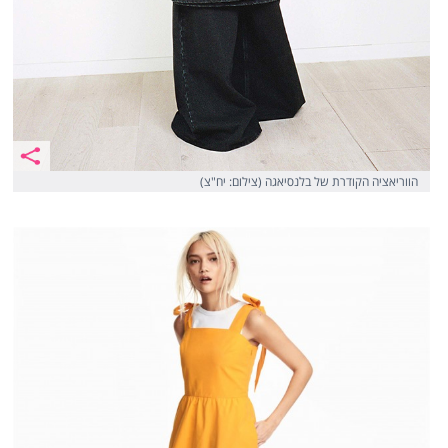
הווריאציה הקודרת של בלנסיאגה (צילום: יח"צ)