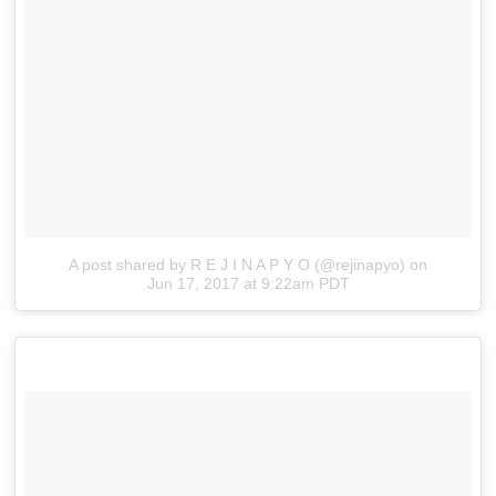
A post shared by R E J I N A P Y O (@rejinapyo)
on
Jun 17, 2017 at 9:22am PDT