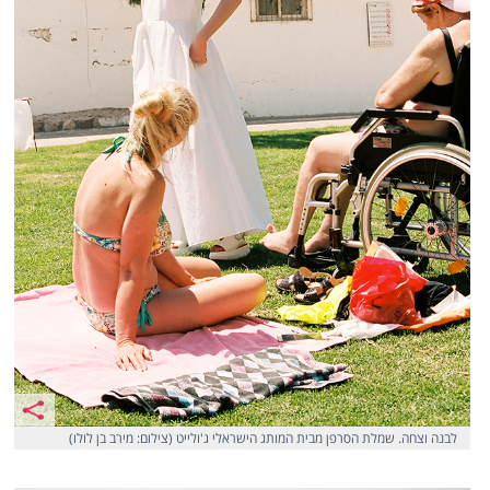
לבנה וצחה. שמלת הסרפן מבית המותג הישראלי ג'ולייט (צילום: מירב בן לולו)