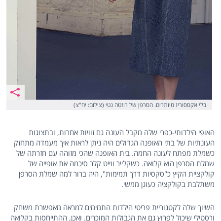
בלי אקססוריז מיותרים. הסרפן של רוזטה גטי (צילום: יח"צ)
האופי הילדותי-כפרי שלה מקבל העונה גם זוויות אחרות, ובתצוגות
העונתיות של בתי האופנה הגדולים היה ניתן לראות איך מעמדה מתחזק
כשמלת מפתח לעונה החמה. בית האופנה שהכי מזוהה עם חזרתה של
שמלת הסרפן הוא קלואה. כשקלייר ווייט קלר סיכמה את אופייה של
קולקציית הקיץ כ"סקסיות דרך תמימות", היה ברור למה שמלת הסרפן
משתלבת בקולקציה כעוגן ממשי.
השיוך שלה לקטגוריית פריטי הילדות התמימים למראה מאפשרת משחק
ורסטילי שיכול לפרוץ גם את הגבולות המוכרים. ואכן, ההתייחסות בקלואה