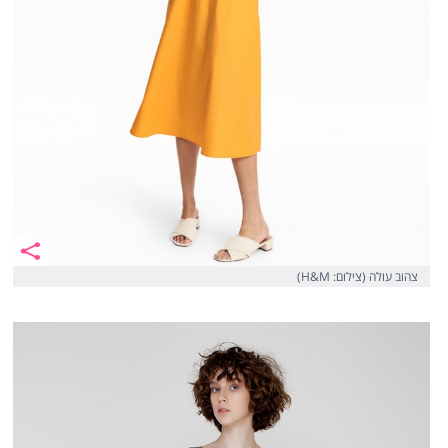
צהוב עולה (צילום: H&M)