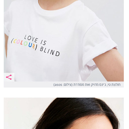
חולצת טי, ג'ינס מדויק ואת מסודרת (צילום: asos)