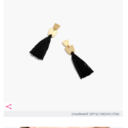
שולט באינסטה (צילום: madewell)