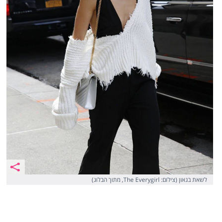
לשאת בגאון (צילום: The Everygirl, מתוך הבלוג)