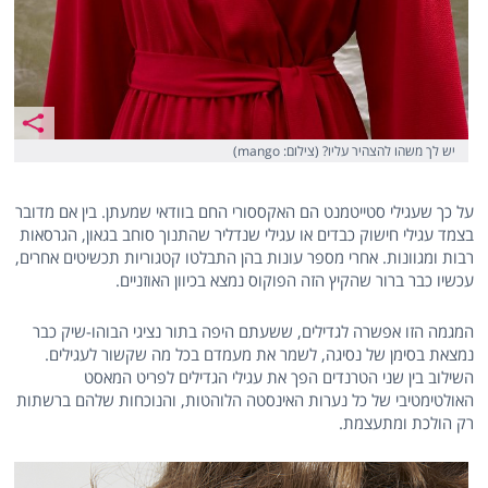
יש לך משהו להצהיר עליו? (צילום: mango)
על כך שעגילי סטייטמנט הם האקססורי החם בוודאי שמעתן. בין אם מדובר
בצמד עגילי חישוק כבדים או עגילי שנדליר שהתנוך סוחב בגאון, הגרסאות
רבות ומגוונות. אחרי מספר עונות בהן התבלטו קטגוריות תכשיטים אחרים,
עכשיו כבר ברור שהקיץ הזה הפוקוס נמצא בכיוון האוזניים.
המגמה הזו אפשרה לגדילים, ששעתם היפה בתור נציגי הבוהו-שיק כבר
נמצאת בסימן של נסיגה, לשמר את מעמדם בכל מה שקשור לעגילים.
השילוב בין שני הטרנדים הפך את עגילי הגדילים לפריט המאסט
האולטימטיבי של כל נערות האינסטה הלוהטות, והנוכחות שלהם ברשתות
רק הולכת ומתעצמת.