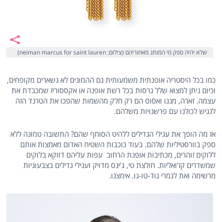
שלא יהיה ספק מי המותג מאחוריהם (צילום: neiman marcus for saint lauren)
כמו בכל היסטריה אופנתית משמעותית גם ההמונים לא נשארים מקופחים,
וכיום ניתן למצוא שלל גרסות בכל רשת אופנה או אקססוריז שמכבדת את
עצמה. זארה, מנגו ואסוס הם רק חלק מהשמות שהפכו את הטרנד הזה
לנגיש לכולנו עם פרשנויות משלהם.
אז מה הופך את עגילי הגדילים ללהיט הסוחף שהם? התשובה טמונה ללא
ספק בוורסטיליות שלהם. בעוד כוכבות השטיח האדום מאמצות אותם
ללוקים זוהרים, מכתיבות אופנת הרחוב עפות עליהם דווקא בלוקים
שמשדרים קז'ואליות. חולצת טי, ג'ינס מדויק ועגילי גדילים בצבעוניות
מרשימה ואת לגמרי גוד-טו-גו. אימצנו.