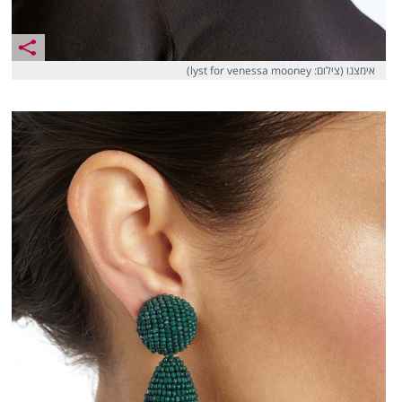
אימצנו (צילום: lyst for venessa mooney)