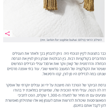
השילוב הראוי (צילום: mr. larkin for sophie buhai)
כבר בתצוגות לקיץ הנוכחי היה ניתן להבחין בכך ולאתר את העגילים
המדוברים בקולקציות רבות. בין הבולטות שבהן ניתן לציין את הגרסה
הכחולה והדרמטית של קארן ווקר ואת ארסנל עגילי הגדילים המרשים
שעיטר את הקולקציה של המעצב טדאשי שוג'י. עוד בתי אופנה מרכזיים
שנתנו במה לגדילים היו סן לורן, קנזו ודסיגואל.
גרסת הביוקר של הטרנד הזה מיוצגת על ידי זוג עגילים יוקרתי של אוסקר
דה לה רנטה. עגילי חרוזי הזכוכית שלו, שמיוצרים במלאכת יד בהודו
ומגיעים עם תו מחיר של למעלה מ-1,300 שקלים, הפכו לחביבי
הפאשניסטות שיכולות להרשות אותם לעצמן (או אלו שתהילתן מאפשרת
להן לקבל אותם בחינם).