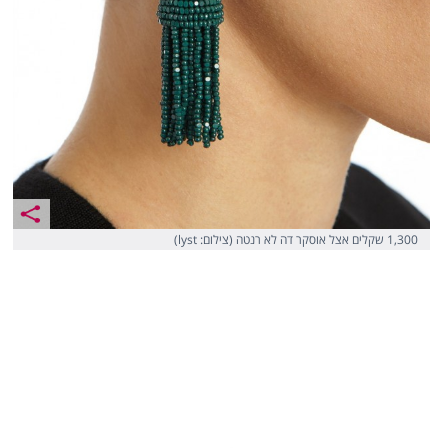
1,300 שקלים אצל אוסקר דה לא רנטה (צילום: lyst)