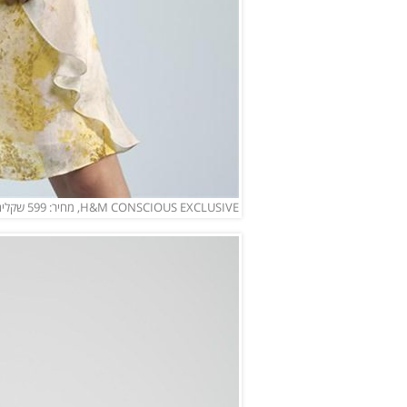
H&M CONSCIOUS EXCLUSIVE, מחיר: 599 שקלים (צילום: יחצ)