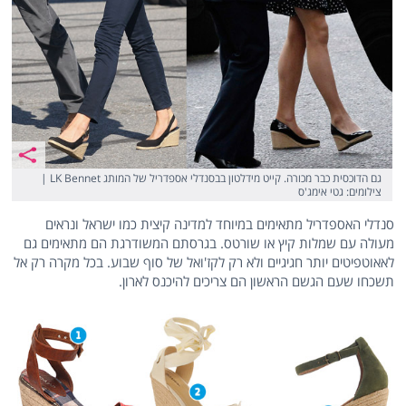
גם הדוכסית כבר מכורה. קייט מידלטון בבסנדלי אספדריל של המותג LK Bennet |
צילומים: גטי אימג'ס
סנדלי האספדריל מתאימים במיוחד למדינה קיצית כמו ישראל ונראים
מעולה עם שמלות קיץ או שורטס. בגרסתם המשודרגת הם מתאימים גם
לאאוטפיטים יותר חגיגיים ולא רק לקז'ואל של סוף שבוע. בכל מקרה רק אל
תשכחו שעם הגשם הראשון הם צריכים להיכנס לארון.