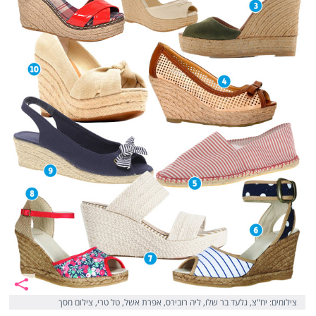
צילומים: יח"צ, גלעד בר שלו, ליה רובירס, אפרת אשל, טל טרי, צילום מסך