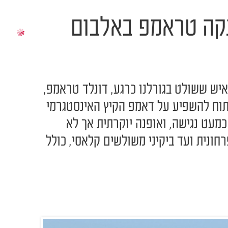
וונקה טראמפ באלבום
יש ששולט בגורלנו כרגע, דונלד טראמפ,
תוח להשפיע על דאמפ הקיץ האינסטגרמי
מעט נגישה, ואופנה יוקרתית אך לא
חונית ועד ביקיני משולשים קלאסי, כולל