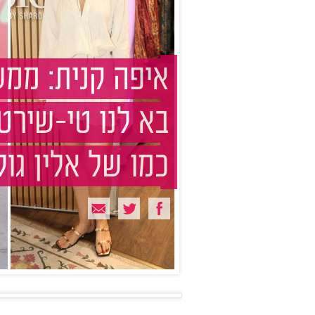
איפה קנית: ממ
בא לנו טי-שירט
כמו של אלין גול