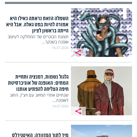
השמלה הזאת נראתה כאילו היא
אמורה להיות במט גאלה. אבל היא
הייתה בראשון לציון
תצוגת הבוגרים של המחלקה לעיצוב
אופנה בשנקר...
16.07.2026
גלגול נשמות, דמנציה ותחיית
המתים: האופנה של אוניברסיטת
חיפה הצליחה להפתיע אותנו
שנתיים אחרי המיזוג עם ויצ"ו, החוג
לאופנה...
14.07.2026
מיד לתוך המזוודה: האיטגירלס