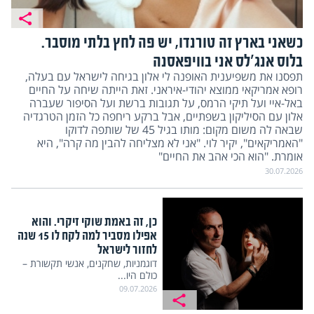
כשאני בארץ זה טורנדו, יש פה לחץ בלתי מוסבר.
בלוס אנג'לס אני בוויפאסנה
תפסנו את משפיענית האופנה לי אלון בגיחה לישראל עם בעלה,
רופא אמריקאי ממוצא יהודי-איראני. זאת הייתה שיחה על החיים
באל-איי ועל תיקי הרמס, על תגובות ברשת ועל הסיפור שעברה
אלון עם הסיליקון בשפתיים, אבל ברקע ריחפה כל הזמן הטרגדיה
שבאה לה משום מקום: מותו בגיל 45 של שותפה לדוקו
"האמריקאים", יקיר לוי. "אני לא מצליחה להבין מה קרה", היא
אומרת. "הוא הכי אהב את החיים"
30.07.2026
כן, זה באמת שוקי זיקרי. והוא
אפילו מסביר למה לקח לו 15 שנה
לחזור לישראל
דוגמניות, שחקנים, אנשי תקשורת –
כולם היו...
09.07.2026