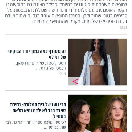
לחופשה משפחתית פוטוגנית במיוחד. פרידר מציגה גם בחופשה זו
הקפדה אופנתית, עם מלתחה ריזורטית יפה שכוללת התבססות על
פריטים בגווני שחור ולבן. במרכז החופשה עומד בגד ים שחור ושלם
בגזרת סטרפלס של מותג מקומי שהחמיא לה במיוחד
13:21
זה מטורף כמה נמוך יורד הביקיני
של דני לוי
הסטייליסטית של קים קרדשיאן,
הבסטי של נורת'...
10:44
הכי נועז של בית המלוכה: נסיכת
ספרד כבר לא ילדה והיא מלאה
בסטייל
לטיסיה, מלכת ספרד, תמיד הולכת לצד
שתי בנותיה...