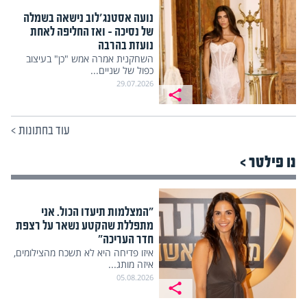
נועה אסטנג'לוב נישאה בשמלה
של נסיכה – ואז החליפה לאחת
נועזת בהרבה
השחקנית אמרה אמש "כן" בעיצוב
כפול של שניים...
29.07.2026
עוד בחתונות
>
נו פילטר >
"המצלמות תיעדו הכול. אני
מתפללת שהקטע נשאר על רצפת
חדר העריכה"
איזו פדיחה היא לא תשכח מהצילומים,
איזה מותג...
05.08.2026