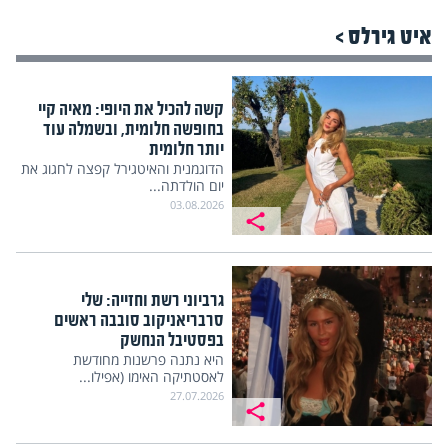
איט גירלס >
קשה להכיל את היופי: מאיה קיי
בחופשה חלומית, ובשמלה עוד
יותר חלומית
הדוגמנית והאיטגירל קפצה לחגוג את
יום הולדתה...
03.08.2026
גרביוני רשת וחזייה: שלי
סרבריאניקוב סובבה ראשים
בפסטיבל הנחשק
היא נתנה פרשנות מחודשת
לאסטתיקה האימו (אפילו...
27.07.2026