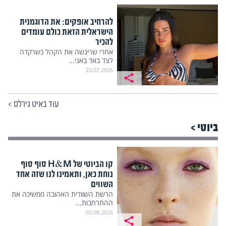
להרחיב אופקים: את הדוגמנית
הישראלית הזאת כולם עומדים
להכיר
אחרי שריגשה את הקהל כשרקדה
לצד באד באני...
23.07.2026
עוד באיט גירלס
>
ביוטי >
קו הביוטי של H&M סוף סוף
נוחת כאן, ותאמינו לנו שזה אחד
השווים
הרשת השוודית האהובה ממשיכה את
ההתרחבות...
03.08.2026