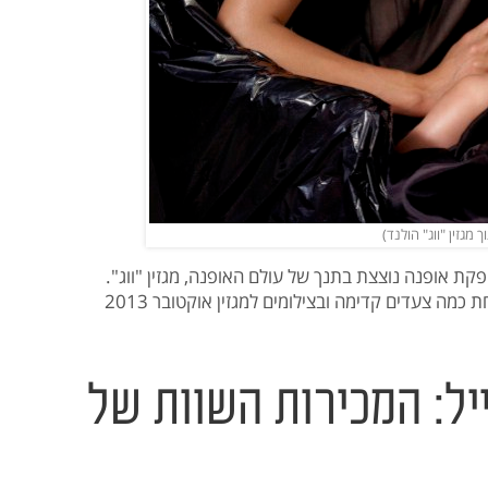
מגזין "ווג" הולנד)
קת אופנה נוצצת בתנך של עולם האופנה, מגזין "ווג".
הגרסה ההולנדית של המגזין החליטה לקחת כמה צעדים קדימה ובצילומים למגזין אוקטובר 2013
יל: המכירות השוות של