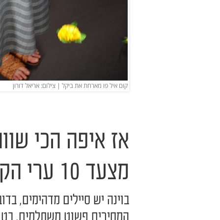
קום איל פו מארחת את ביקל | צילום: אריאל דורון
אז איפה הכי שוו
מצעד 10 ערי הקניות הטובות בעולם
בוינה יש סיילים מדהימים, בדו
המחירים פשוט משתלמים, בטו