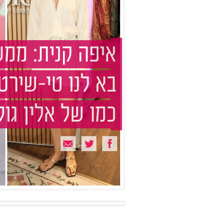
איפה קנית: ממ
בא לנו טי-שירט
כמו של אלין גול