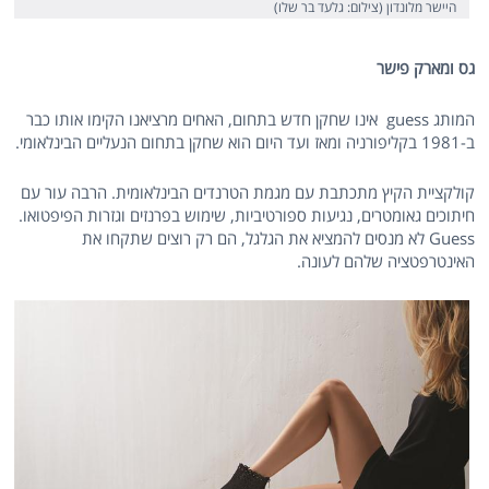
היישר מלונדון (צילום: גלעד בר שלו)
גס ומארק פישר
המותג guess אינו שחקן חדש בתחום, האחים מרציאנו הקימו אותו כבר
ב-1981 בקליפורניה ומאז ועד היום הוא שחקן בתחום הנעליים הבינלאומי.
קולקציית הקיץ מתכתבת עם מגמת הטרנדים הבינלאומית. הרבה עור עם
חיתוכים גאומטרים, נגיעות ספורטיביות, שימוש בפרנזים וגזרות הפיפטואו.
Guess לא מנסים להמציא את הגלגל, הם רק רוצים שתקחו את
האינטרפטציה שלהם לעונה.