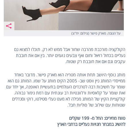
על הגובה. מארק פישר (צילום: יח"צ)
הקולקציה מורכבת מהרבה שחור אבל ממש לא רק. תוכלו למצוא גם
נעליים בכחול רויאל וחום ואף צבעים נועזים יותר. בין אם את חובבת
עקבים וגם אם את חובבת רק שטוח.
מותג נוסף היושב תחת אותה מטריה הוא מארק פישר. מדובר באחד
ממייסדי המותג ניין ווסט שב- 2005 הקים מותג על שמו. המותג גם הוא
שומר על חשיבות רבה לטרנדים העולמיים בתעשיית האופנה, אך יחד עם
זאת שומר על קלאסיות ורלוונטיות רב עונתית עם רמת גימור גבוהה.
קולקציית הקיץ של המותג מכילה לא מעט נעלי סטילטו, רוקי וסנדלים
שטוחות עם שילוב של סוליות חבל.
טווח מחירים: החל מ- 199 שקלים
להשיג במבחר חנויות נעליים ברחבי הארץ