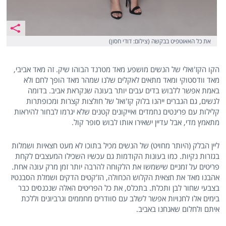
את כל האאוטפיט בבקשה (צילום: דודי חסון)
הקו הקז'ואלי של הנשים מושפע מאד מטרנד הבוהו שיק. זה מאד אביבי,
מאד וודסטוקי ומאד מתאים לאקלים שלנו שמהר מאד הופך לחם ולא
באמת אפשר ללבוש בדים עבים יותר בעונה שנקראת אביב. בדומה
לנשים, גם הגברים ייהנו בלוק קז'ואל של חולצות קצרות ומכופתרות
קלילות עם פרינטים נחמדים ואייקונים קטנים שלא יגרמו לבחור להיראות
מתאמץ מדי, אבל עדיין ישאירו אותו לבוש סופר קול.
ליין הבלק (היותר מחויט) של הנשים מכיל בתוכו לא מעט חצאיות ושמלות
בגזרות נקיות. כמו בעונות הקודמות גם עכשיו השכילו המעצבים לקחת
פריטים על זמניים שישמשו את הלקוחה להרבה יותר זמן מרק עונה אחת.
אהבנו מאד את חצאית הקלוש הכחולה, הז'קטים הדקים ושמלת הסבנטיז
בצבעי שחור לבן ותכלת. בתכלס, את כל הפריטים האלה שנכנסים כבר
בימים אלו לחנויות אפשר לשלב עם סוודרים מחממים וגרביונים וללכת
איתם ולחלום שאנחנו באביב.