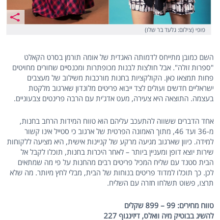
פופי (צילום: גלעד בר שלו)
השם כמובן מתייחס לדמותה האגדית של אומה תורמן בסרט הקאלט
"ספרות זולה". אבל חולצות לבנות מכופתרות ומכנסיים שחורים מחויטים
פחות תמצאו כאן. הקולקציות בחנות מורכבות משילוב של מעצבים
ישראליים חדשים ועולים לצד ייבוא פריטים מלונדון שארגוב מלקטת
בעצמה. התוצאה היא צעירה, מעט אדג'ית עם הרבה פרינטים צבעוניים.
אחד הדברים ששווה להתעכב עליהם הוא טווח המידות הרחב בחנות,
מ-36 ועד 46, מתוך האמונה הפרטית של ארגוב כי סטייל אינו קשור
למידה. כיוון שארגוב מגיעה מרקע של קניינות אישית, היא מציעה ללקוחות
שירות יוצא דופן ומעניין ביותר – לאחר היכרות בחנות, תוכלו לקבל אל
הבית סטנד עם שליח המכיל פריטים רבים מהחנות על פי מה שמתאים
לכן. כך תוכלו למדוד פריטים בנוחות של הבית, מבלי לחץ מיותר. מה שלא
תרצו, פשוט תשלחו חזרה עם השליח.
טווח מחירים: 99 – 899 שקלים
להשיג בבוטיק מיה וואלס, דיזינגוף 227