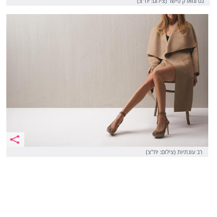
גס ומארק פישר (צילום: יח"צ)
רב עונתיות (צילום: יח"צ)