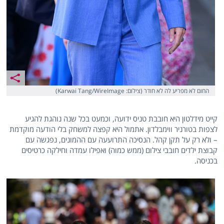
החום לא מפריע לה לא חודר (צילום: Karwai Tang/WireImage)
קייט מידלטון היא חובבת טניס ידועה, וכמעט בכל שנה נוהגת להגיע
לצפות בטורניר ווימבלדון. אתמול היא קפצה למשחק בלי הודעה מוקדמת
– ולא רק על תקן קהל. הנסיכה התרועעה עם ההמונים, נפגשה עם
קבוצת ילדים חובבי צילום (ממש כמוה) ואפילו עמדה וחילקה כרטיסים
בכניסה.