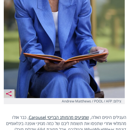
צילום: Andrew Matthews / POOL / AFP
העגילים היפים האלה,
שמגיעים מהמותג הבריטי Carousel
, כבר אזלו
מהמלאי אחרי שתפסו את תשומת ליבם של כמה מגזיני אופנה בינלאומיים
דוגמת WhoWhatWear והטלגרף, אבל תמורת 694 שקלים תוכלו