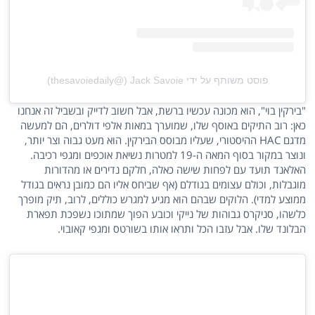
פוסט משותף על ידי ‏‎Jack Savoie‎‏ (@‏‎thesavoiedaily‎‏)
"בירקין בוי", הוא מכונה עכשיו ברשת, אבל חשוב לדייק ובשביל זה אנחנו
כאן: רוב התיקים באוסף שלו, שמוערך במאות אלפי דולרים, הם למעשה
מדגם HAC ההיסטורי, שעליו מבוסס הבירקין. הוא מעט גבוה וצר יותר,
ונוצר במקור בסוף המאה ה-19 למטרות נשיאת אוכפים ומגפי רכיבה.
האלאנד תועד עם לפחות שישה כאלה, חלקם נדירים או מהדורות
מוגבלות, וכולם עצומים בגודלם (אף שביחס אליו הם כמובן נראים בגודל
ממוצע למדי). הלוקים שבהם הוא מגיע למגרש כוללים, לרוב, תיק מופרך
כלשהו, סניקרס גבוהות של נייקי וכובע הפוך שמתוכו נשפכת תפארת
הבלונד שלו. אבל עזבו הכל ותראו אותו בשורטס ומגפי קאובוי.