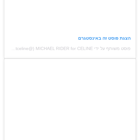
הצגת פוסט זה באינסטגרם
פוסט משותף על ידי ‏‎MICHAEL RIDER for CELINE‎‏ (@‏‎currentceline‎‏)