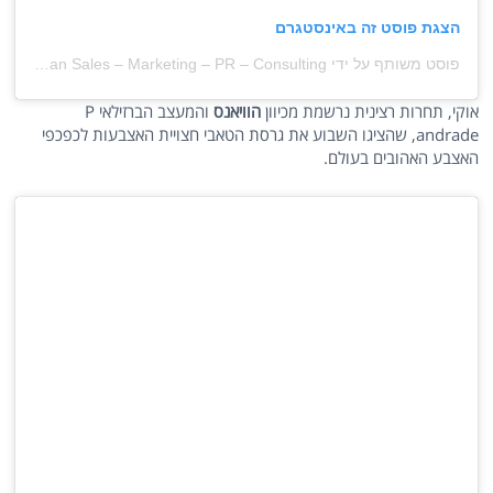
הצגת פוסט זה באינסטגרם
פוסט משותף על ידי ‏‎European Sales – Marketing – PR – Consulting‎‏ (@‏‎lagenceshowroom‎‏)
אוקי, תחרות רצינית נרשמת מכיוון
הוויאנס
והמעצב הברזילאי P
andrade, שהציגו השבוע את גרסת הטאבי חצויית האצבעות לכפכפי
האצבע האהובים בעולם.