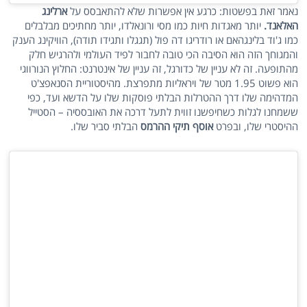
נאמר זאת בפשטות: כרגע אין אפשרות שלא להתאבסס על
ארלינג
האלאנד.
יותר מאגדות חיות כמו מסי ורונאלדו, יותר מחתיכים מבלבלים
כמו ג'וד בלינגהאם או רודריגו דה פול (תגגלו ותגידו תודה), הוויקינג הענק
והמגוחך הזה הוא הסיבה הכי טובה לחבור לפיד העולמי ולהרגיש חלק
מהתופעה. זה לא עניין של כדורגל, זה עניין של אינטרנט: החלוץ הנורווגי
הוא פשוט 1.95 מטר של ויראליות מתפרצת. מהיסטוריית הסנאפצ'ט
המדהימה שלו דרך ההטרלות הבלתי פוסקות שלו על הדשא ועד, כפי
ששמחנו לגלות כשחיפשנו זווית לתעל דרכה את האובססיה – הסטייל
ההיסטרי שלו, ובפרט
אוסף תיקי ההרמס
הבלתי סביר שלו.