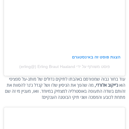
הצגת פוסט זה באינסטגרם
פוסט משותף על ידי ‏‎Erling Braut Haaland‎‏ (@‏‎erling‎‏)
עוד בחור גבוה שמפורסם באהבתו לתיקים גדולים של מותג-על ספציפי
הוא
ג'ייקוב אלורדי,
מה שהפך את הניסיון שלו ושל קנדל ג'נר להסוות את
זהותם בשדה התעופה באוסטרליה למצחיק במיוחד. וואו, מעניין מי זה שם
מתחת לכובע והמסכה ושני תיקי הבוטגה הענקיים!