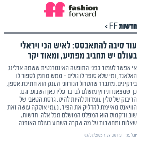
חדשות FF >
עוד סיבה להתאבסס: לאיש הכי ויראלי
בעולם יש תחביב מפתיע, ומאוד יקר
אי אפשר לעמוד בפני התופעה האינטרנטית ששמה ארלינג
האלאנד, ומי שלא סופר לו גולים – ממש מוזמן לספור לו
בירקינים. מתברר שהטרול הנורווגי הענק הוא חתיכת אספן,
כך שמצאנו תירוץ מושלם לברבר עליו כאן השבוע. וגם:
הריבוק של סלין עומדות להיות להיט, גרסת הטאבי של
הוויאנס מאיימת להדליק את הפיד, נעמי אוסקה עושה זאת
שוב וז'קמוס הוא המפלט המושלם מכל אלה. חדשות,
שאלות ומחשבות על מה שקרה השבוע בעולם האופנה
יובל פגי | ‏
פורסם ‎03/07/2026 1:29