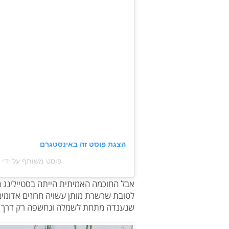
הצגת פוסט זה באינסטגרם
פוסט משותף על ידי ‏‎Libar Balilti Grossman‎‏ (@‏‎libarbalilti‎‏)
אבל החוכמה האמיתית הייתה בסטיילינג ה
שנענדה מתחת לשמלה ונחשפה רק דרך 