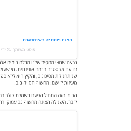
הצגת פוסט זה באינסטגרם
פוסט משותף על ידי ‏‎Libar Balilti Grossman‎‏ (@‏‎libarbalilti‎‏)
נראה שחצי מהפיד שלנו מבלה בימים אלה בא
זה עם אקסטרה דרמה אופנתית. מי שעוק
שמתחמקת מסיכונים, והקיץ היא ללא ספק 
מעיזות ליישם: מחשוף הסייד-בוב.
הרומן הזה התחיל הפעם בשמלת קולר בהי
ליבר. השמלה הציגה מחשוף גב עמוק ורחב