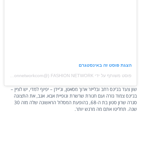
הצגת פוסט זה באינסטגרם
פוסט משותף על ידי ‏‎FASHION NETWORK‎‏ (@‏‎fashionnetworkcom‎‏)
שון צעד בג'ינס רחב ובלייזר ארוך מסאטן, וג'יידן – יפיוף למדי, יש לציין –
בג'ינס צמוד גזרה ועם חגורת שרשרת וגופיית אבא. אגב, את התצוגה
סגרה שרון סטון בת ה-68, בהופעת המסלול הראשונה שלה מזה 30
שנה. תחליטו אתם מה מרגש יותר.