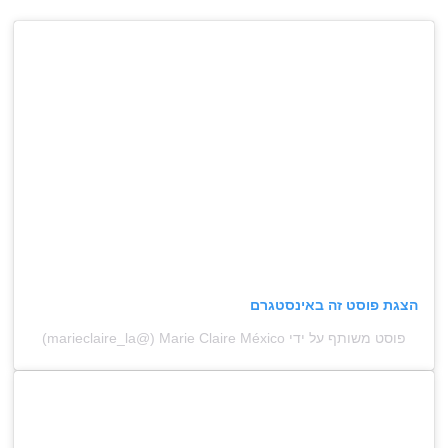
הצגת פוסט זה באינסטגרם
פוסט משותף על ידי ‏‎Marie Claire México‎‏ (@‏‎marieclaire_la‎‏)