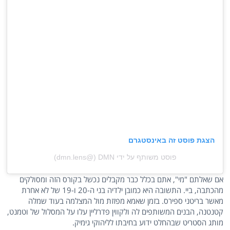
הצגת פוסט זה באינסטגרם
פוסט משותף על ידי ‏‎DMN‎‏ (@‏‎dmn.lens‎‏)
אם שאלתם "מי", אתם בכלל כבר מקבלים נכשל בקורס הזה ומסולקים
מהכתבה, ביי. התשובה היא כמובן ילדיה בני ה-20 ו-19 של לא אחרת
מאשר בריטני ספירס. בזמן שאמא מפזזת מול המצלמה בעוד שמלה
קטנטנה, הבנים המשותפים לה ולקווין פדרליין עלו על המסלול של וטמנט,
מותג הסטריט שבהחלט ידוע בחיבתו לליהוקי גימיק.