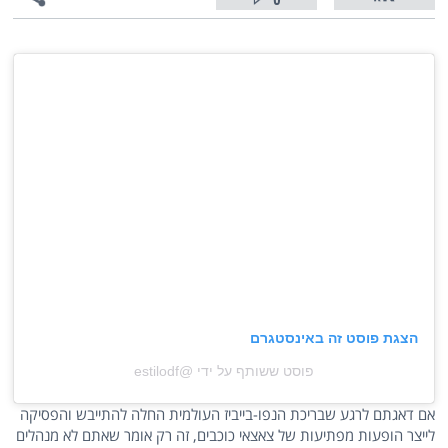
0
הצגת פוסט זה באינסטגרם
פוסט ששותף על ידי @‏‎estilodf‎‏
אם דאגתם לרגע שבריכת הנפו-בייביז העולמית החלה להתייבש והפסיקה
לייצר הופעות מפתיעות של צאצאי כוכבים, זה רק אומר שאתם לא מנהלים