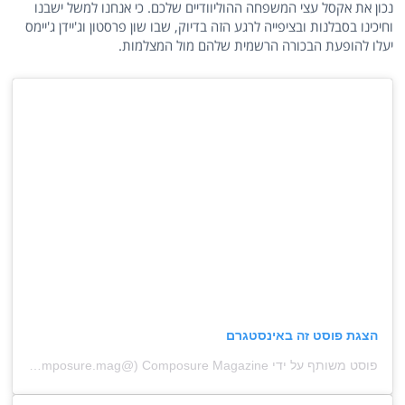
נכון את אקסל עצי המשפחה ההוליוודיים שלכם. כי אנחנו למשל ישבנו
וחיכינו בסבלנות ובציפייה לרגע הזה בדיוק, שבו שון פרסטון וג'יידן ג'יימס
יעלו להופעת הבכורה הרשמית שלהם מול המצלמות.
הצגת פוסט זה באינסטגרם
פוסט משותף על ידי ‏‎Composure Magazine‎‏ (@‏‎composure.mag‎‏)