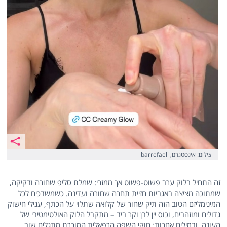
צילום: אינסטגרם, barrefaeli
זה התחיל בלוק ערב פשוט-פשוט אך ממזרי: שמלת סליפ שחורה ודקיקה,
שמתוכה מציצה באגביות חזיית תחרה שחורה ועדינה. כשמשדכים לכל
המינימליזם הטוב הזה תיק שחור של קלואה שתלוי על הכתף, עגילי חישוק
גדולים ומוזהבים, וכוס יין לבן וקר ביד – מתקבל הלוק האולטימטיבי של
העונה. ובמילים אחרות: חוקי השפה הרפאלית המוכרת מתגלים שוב