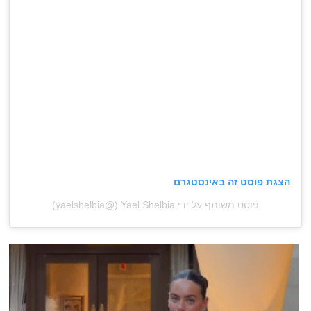
הצגת פוסט זה באינסטגרם
פוסט משותף על ידי ‏‎Yael Shelbia‎‏ (@‏‎yaelshelbia‎‏)