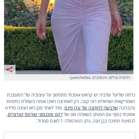
חלומית (צילום: אינסטגרם, yaelshelbia)
נדמה שליעל שלביה יש קראש אופנתי מתמשך על עיצוביה של המעצבת
האמריקאית-ישראלית רוני קובו. רק לאחרונה ראינו אותה בשמלת כתפיות
צהבהבה
שלבשה לחתונה של עדן פינס
, ומיד לאחר מכן היא הציגה פלירט
אופנתי נוסף עם המותג כשארזה סט של
ז'קט ומכנסוני שורטס קצרצרים
,
לנסיעת תמיכה בבן זוגה, נהג הפורמולה 1 לאנס סטרול.