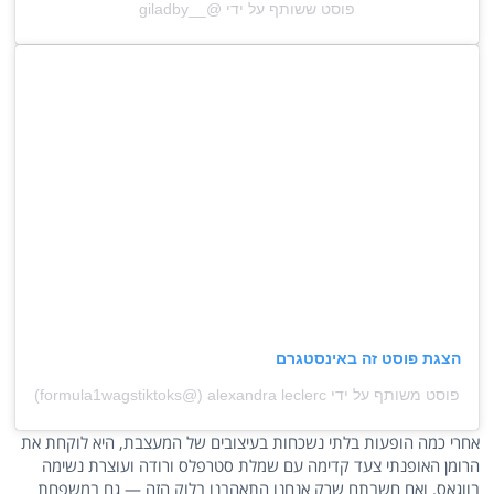
פוסט ששותף על ידי @‏‎giladby__‎‏
הצגת פוסט זה באינסטגרם
פוסט משותף על ידי ‏‎alexandra leclerc (@‏‎formula1wagstiktoks‎‏)
אחרי כמה הופעות בלתי נשכחות בעיצובים של המעצבת, היא לוקחת את
הרומן האופנתי צעד קדימה עם שמלת סטרפלס ורודה ועוצרת נשימה
בווגאס. ואם חשבתם שרק אנחנו התאהבנו בלוק הזה — גם במשפחת