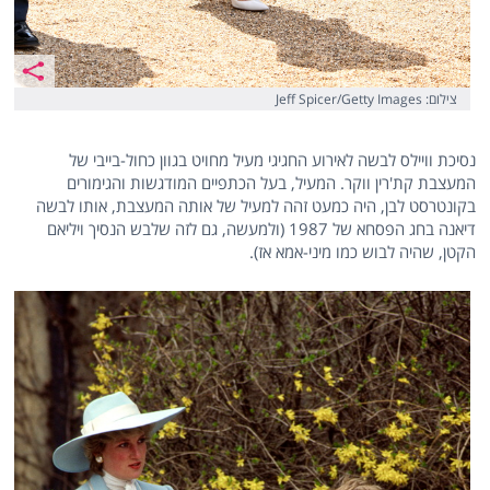
צילום: Jeff Spicer/Getty Images
נסיכת וויילס לבשה לאירוע החגיגי מעיל מחויט בגוון כחול-בייבי של
המעצבת קת'רין ווקר. המעיל, בעל הכתפיים המודגשות והגימורים
בקונטרסט לבן, היה כמעט זהה למעיל של אותה המעצבת, אותו לבשה
דיאנה בחג הפסחא של 1987 (ולמעשה, גם לזה שלבש הנסיך ויליאם
הקטן, שהיה לבוש כמו מיני-אמא אז).