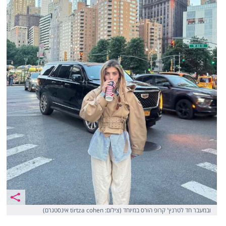
ובמעבר חד לטרנץ' קרופ הורס במיוחד (צילום: tirtza cohen אינסטגרם)