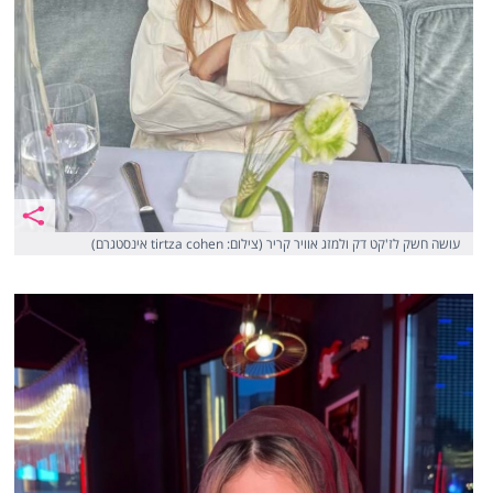
עושה חשק לז'קט דק ולמזג אוויר קריר (צילום: tirtza cohen אינסטגרם)