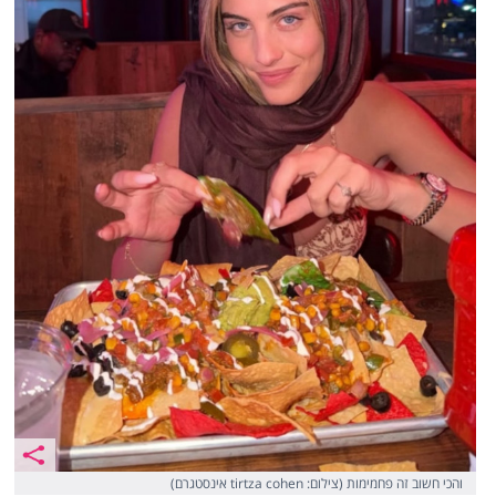
והכי חשוב זה פחמימות (צילום: tirtza cohen אינסטגרם)