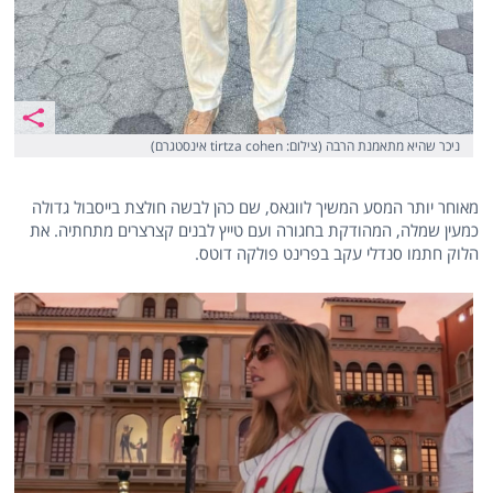
ניכר שהיא מתאמנת הרבה (צילום: tirtza cohen אינסטגרם)
מאוחר יותר המסע המשיך לווגאס, שם כהן לבשה חולצת בייסבול גדולה
כמעין שמלה, המהודקת בחגורה ועם טייץ לבנים קצרצרים מתחתיה. את
הלוק חתמו סנדלי עקב בפרינט פולקה דוטס.