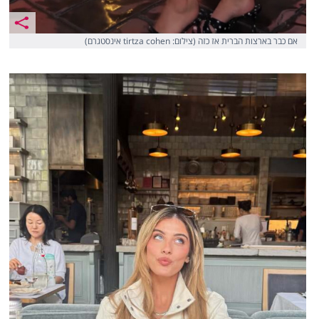
אם כבר בארצות הברית אז כזה (צילום: tirtza cohen אינסטגרם)