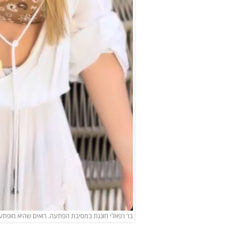
בר רפאלי חוגגת במסיבת הפתעה. רואים שהיא מופתעת? (צילום:  Refaeli