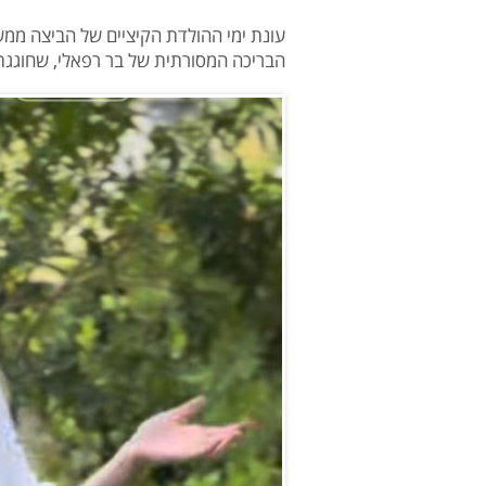
עונת ימי ההולדת הקיציים של הביצה ממש
הבריכה המסורתית של בר רפאלי, שחוגגת השנה 41 ונראית נ