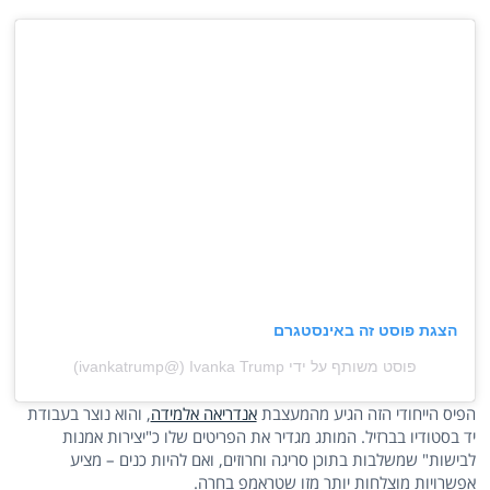
הצגת פוסט זה באינסטגרם
פוסט משותף על ידי ‏‎Ivanka Trump‎‏ (@‏‎ivankatrump‎‏)
הפיס הייחודי הזה הגיע מהמעצבת
אנדריאה אלמידה
, והוא נוצר בעבודת
יד בסטודיו בברזיל. המותג מגדיר את הפריטים שלו כ"יצירות אמנות
לבישות" שמשלבות בתוכן סריגה וחרוזים, ואם להיות כנים – מציע
אפשרויות מוצלחות יותר מזו שטראמפ בחרה.