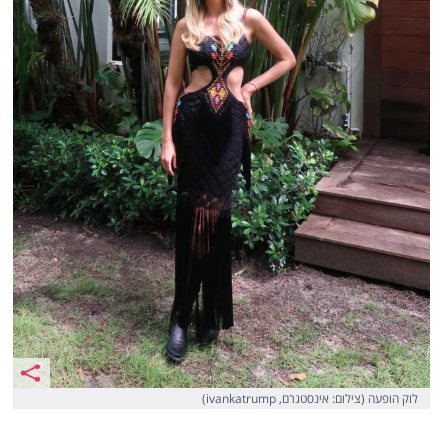
לוק הופעה (צילום: אינסטגרם, ivankatrump)