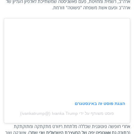
ארה"ב, רשמית ומחויטת, פעם פאשניסטה שמשתייכת לאלפיון העליון של
ארה"ב ופעם אשת משפחה "פשוטה" וזורמת.
הצגת פוסט זה באינסטגרם
פוסט משותף על ידי ‏‎Ivanka Trump‎‏ (@‏‎ivankatrump‎‏)
אחרי חופשה פוטוגנית שכללה מלתחת ריזורט מתקתקה ומתוקתקת
(
בתוכה גם אאוטפיט יפה של המעצבת הישראלית שני שמר
), איוונקה שוב