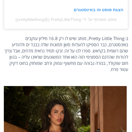
הצגת פוסט זה באינסטגרם
פוסט משותף על ידי ‏‎PrettyLittleThing‎‏ (@‏‎prettylittlething‎‏)
ב-Pretty Little Thing, מותג שיש לו רק 16.8 מיליון עוקבים
באינסטגרם, כבר הספיקו להעלות סשן תמונות שלה בבגד ים ולהודיע
שהם רשמית בקראש. ספרו לנו על זה: זנקו תמיד נראית מדהים, אבל צריך
להודות שהדגם הספציפי הזה הוא אחד המשוגעים שראינו עליה – בגוון
חום שוקולד, בגזרה גבוהה עם מחשוף עמוק ורחב שמוחזק בחוט דקיק
עטור פרח.