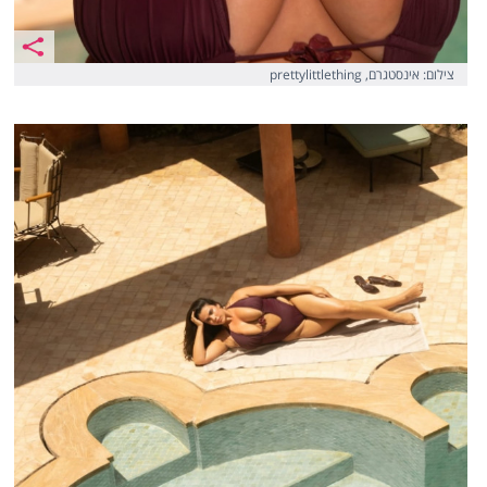
צילום: אינסטגרם, prettylittlething