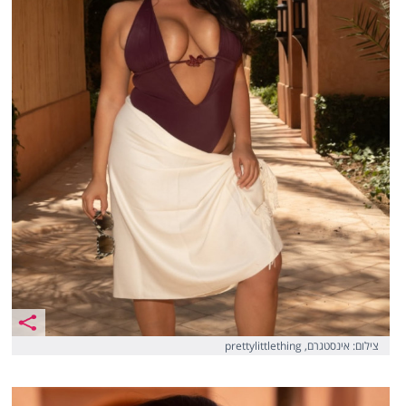
צילום: אינסטגרם, prettylittlething