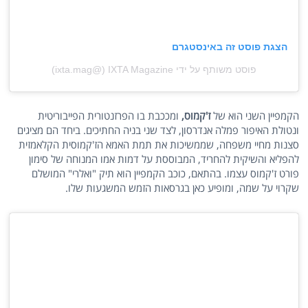
הצגת פוסט זה באינסטגרם
פוסט משותף על ידי ‏‎IXTA Magazine‎‏ (@‏‎ixta.mag‎‏)
הקמפיין השני הוא של
ז'קמוס,
ומככבת בו הפרזנטורית הפייבוריטית
ונטולת האיפור פמלה אנדרסון, לצד שני בניה החתיכים. ביחד הם מציגים
סצנות מחיי משפחה, שממשיכות את תמת האמא הז'קמוסית הקלאמזית
להפליא והשיקית להחריד, המבוססת על דמות אמו המנוחה של סימון
פורט ז'קמוס עצמו. בהתאם, כוכב הקמפיין הוא תיק "ואלרי" המושלם
שקרוי על שמה, ומופיע כאן בגרסאות הזמש המשגעות שלו.