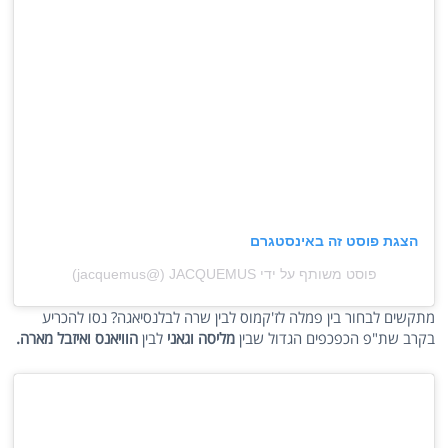
הצגת פוסט זה באינסטגרם
פוסט משותף על ידי ‏‎JACQUEMUS‎‏ (@‏‎jacquemus‎‏)
מתקשים לבחור בין פמלה לז'קמוס לבין שרה לבלנסיאגה? נסו להכריע
בקרב שת"פ הכפכפים הגדול שבין
מליסה וגאני
לבין
הוויאנס ואיזבל מארה.