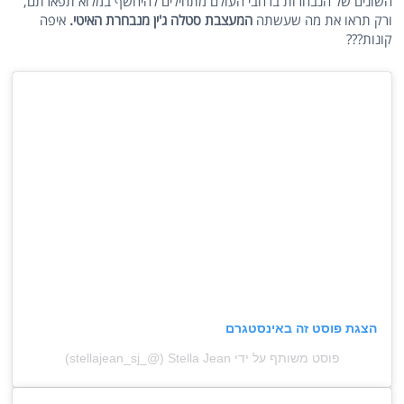
השונים של הנבחרות ברחבי העולם מתחילים להיחשף במלוא תפארתם,
ורק תראו את מה שעשתה
המעצבת סטלה ג'ין מנבחרת האיטי.
איפה
קונות???
הצגת פוסט זה באינסטגרם
פוסט משותף על ידי ‏‎Stella Jean‎‏ (@‏‎stellajean_sj_‎‏)