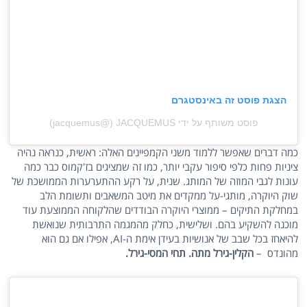
הצגת פוסט זה באינסטגרם
פוסט משותף על ידי ‏‎JACQUEMUS‎‏ (@‏‎jacquemus‎‏)
כמה דברים שאפשר ללמוד משני הקמפיינים האלה: ראשית, כנראה נהיה
ציניות פחות כלפי סיפור עקבי יותר, כמו זה שמציגים בז'קמוס כבר כמה
עונות לגבי המוזה של המותג. שנית, על רקע ההתערערות הממושכת של
שוק היוקרה, מותגי-על ממקדים את מיטב המשאבים ותשומת הלב
במחלקת התיקים – ממוצרי היוקרה הבודדים שהלקוחה הממוצעת עוד
מוכנה להשקיע בהם. ושלישית, כחלק מהמגמה התרבותית שנואשת
להיאחז בכל שבב של אנושיות בעידן אימת ה-AI, אפילו אם גם הוא
מהונדס –
הקלין-גירל מתה. תחי המסי-גירל.