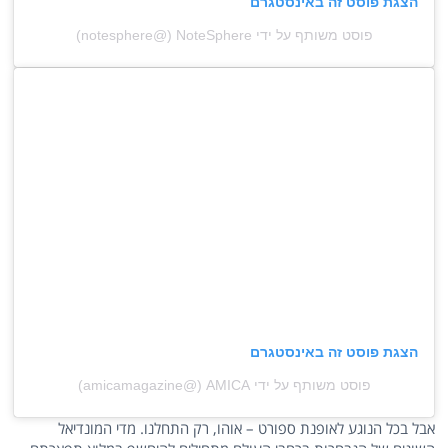
הצגת פוסט זה באינסטגרם
פוסט משותף על ידי ‏‎NoteSphere‎‏ (@‏‎notesphere‎‏)
הצגת פוסט זה באינסטגרם
פוסט משותף על ידי ‏‎AMICA‎‏ (@‏‎amicamagazine‎‏)
אבל בכל הנוגע לאופנת ספורט – אוהו, רק התחלנו. מדי המונדיאל