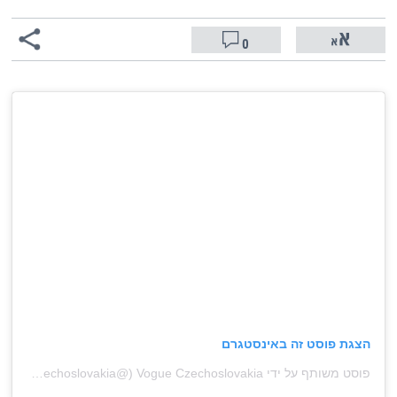
0
הצגת פוסט זה באינסטגרם
פוסט משותף על ידי ‏‎Vogue Czechoslovakia‎‏ (@‏‎vogueczechoslovakia‎‏)