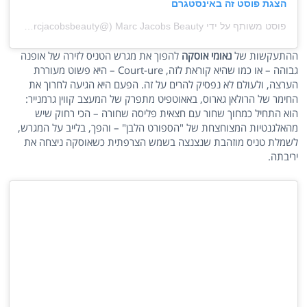
הצגת פוסט זה באינסטגרם
פוסט משותף על ידי ‏‎Marc Jacobs Beauty‎‏ (@‏‎marcjacobsbeauty‎‏)
ההתעקשות של
נאומי אוסקה
להפוך את מגרש הטניס לזירה של אופנה
גבוהה – או כמו שהיא קוראת לזה, Court-ure – היא פשוט מעוררת
הערצה, ולעולם לא נפסיק להרים על זה. הפעם היא הגיעה לחרוך את
החימר של הרולאן גארוס, באאוטפיט מתפרק של המעצב קווין גרמנייר:
הוא התחיל כמחוך שחור עם חצאית פליסה שחורה – הכי רחוק שיש
מהאלגנטיות המצוחצחת של "הספורט הלבן" – והפך, בלייב על המגרש,
לשמלת טניס מוזהבת שנצנצה בשמש הצרפתית כשאוסקה ניצחה את
יריבתה.