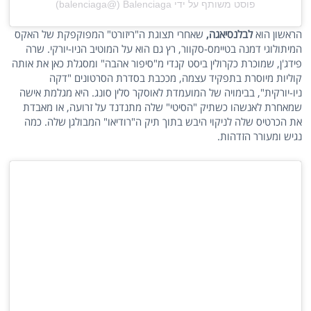
פוסט משותף על ידי ‏‎Balenciaga‎‏ (@‏‎balenciaga‎‏)
הראשון הוא
לבלנסיאגה,
שאחרי תצוגת ה"ריזורט" המפוקפקת של האקס
המיתולוגי דמנה בטיימס-סקוור, רץ גם הוא על המוטיב הניו-יורקי. שרה
פידג'ן, שמוכרת כקרולין ביסט קנדי מ"סיפור אהבה" ומסגלת כאן את אותה
קוליות מיוסרת בתפקיד עצמה, מככבת בסדרת הסרטונים "דקה
ניו-יורקית", בבימויה של המועמדת לאוסקר סלין סונג. היא מגלמת אישה
שמאחרת לאנשהו כשתיק "הסיטי" שלה מתנדנד על זרועה, או מאבדת
את הכרטיס שלה לניקוי היבש בתוך תיק ה"רודיאו" המבולגן שלה. כמה
נגיש ומעורר הזדהות.