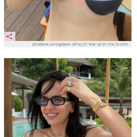
הלכה על טרנד הביקני שחור לבן (צילום: corringideon אינסטגרם)