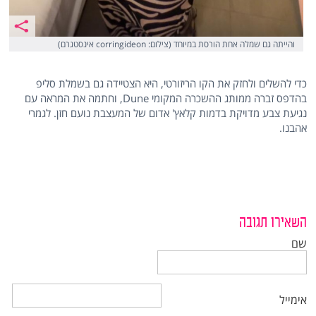
והייתה גם שמלה אחת הורסת במיוחד (צילום: corringideon אינסטגרם)
כדי להשלים ולחזק את הקו הריזורטי, היא הצטיידה גם בשמלת סליפ
בהדפס זברה ממותג ההשכרה המקומי Dune, וחתמה את המראה עם
נגיעת צבע מדויקת בדמות קלאץ' אדום של המעצבת נועם חזן. לגמרי
אהבנו.
השאירו תגובה
שם
אימייל