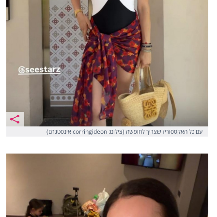
עם כל האקססוריז שצריך לחופשה (צילום: corringideon אינסטגרם)