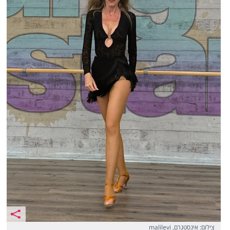
צילום: אינסטגרם, malilevi