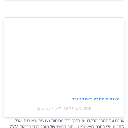
הצגת פוסט זה באינסטגרם
פוסט משותף על ידי ‏‎(@‏‎malilevi‎‏)
אמנם על המסך הרקדניות בדרך כלל מכוסות נצנצים ופאייטים, אבל
לחזרות מלי בחרה באאוטפיט שחור דרמטי של מותג בגדי הריקוד ZYM.