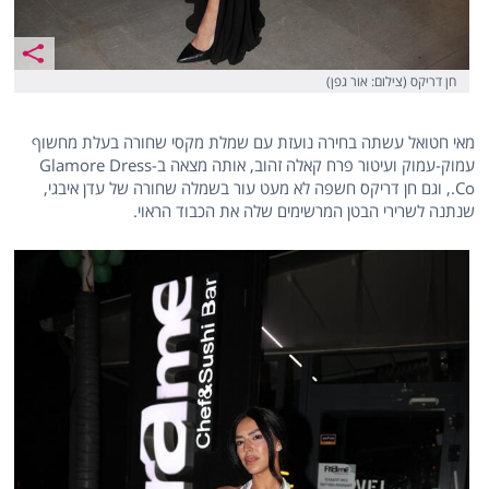
חן דריקס (צילום: אור גפן)
מאי חטואל עשתה בחירה נועזת עם שמלת מקסי שחורה בעלת מחשוף
עמוק-עמוק ועיטור פרח קאלה זהוב, אותה מצאה ב-Glamore Dress
Co., וגם חן דריקס חשפה לא מעט עור בשמלה שחורה של עדן איבגי,
שנתנה לשרירי הבטן המרשימים שלה את הכבוד הראוי.