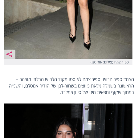
ספיר צמח (צילום: אור גפן)
הצמד ספיר הרוש וספיר צמח לא סטו מקוד הלבוש הבלתי מוצהר –
הראשונה בשמלה מלאת כיווצים בשחור-לבן של הודיה אמסלם, והשנייה
במחוך שקוף וחצאית מיני של סיוון אמלרד.