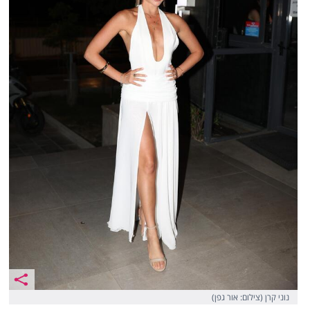
נוני קרן (צילום: אור גפן)