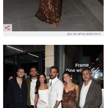
דניאל בוחבוט (צילום: אור גפן)