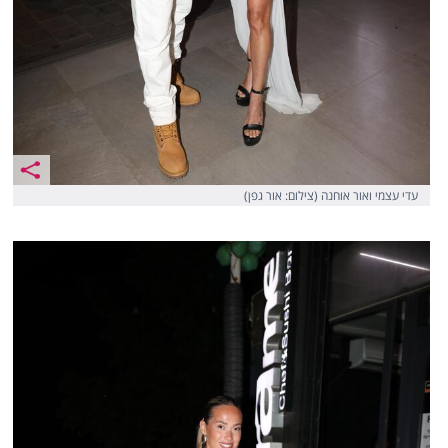
עדי עצמי ואור אוחנה (צילום: אור גפן)