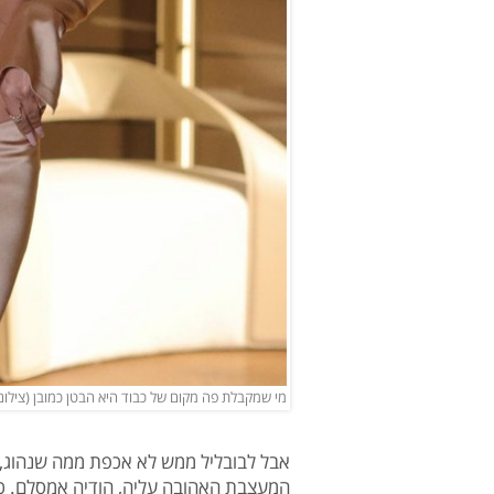
מי שמקבלת פה מקום של כבוד היא הבטן כמובן (צילום: Einav Booblil | עינב בובליל אינסטג
אבל לבובליל ממש לא אכפת ממה שנהוג, ו
המעצבת האהובה עליה, הודיה אמסלם. כד