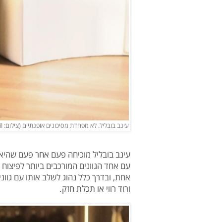
עינב בובליל. לא מפחדת מסיכונים אופנתיים (צילום: Einav Booblil | עינב בובליל אינסטגרם)
עינב בובליל מוכיחה פעם אחר פעם שהיא
עם אחד הגוונים המורכבים ביותר לפיצוח
אחת, ובדרך כלל נהוג לשלב אותו עם גווני
ורוד רווי או תכלת חזק.