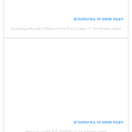
הצגת פוסט זה באינסטגרם
פוסט משותף על ידי ‏‎Office of the First Lady‎‏ (@‏‎firstladyoffice‎‏)
הצגת פוסט זה באינסטגרם
פוסט משותף על ידי ‏‎FIT SWAN (@‏‎fitswan.co‎‏)