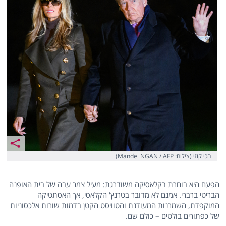
הכי קוזי (צילום: Mandel NGAN / AFP)
הפעם היא בוחרת בקלאסיקה משודרגת: מעיל צמר עבה של בית האופנה
הבריטי ברברי. אמנם לא מדובר בטרנץ' הקלאסי, אך האסתטיקה
המוקפדת, השמרנות המעודנת והטוויסט הקטן בדמות שורות אלכסוניות
של כפתורים בולטים – כולם שם.