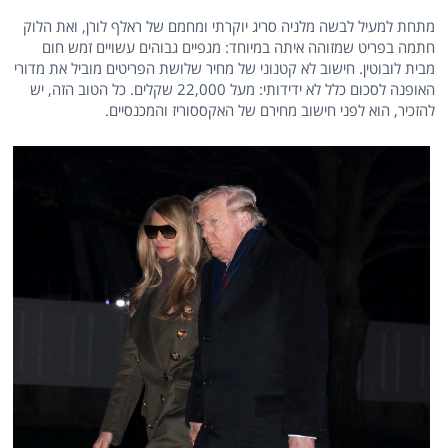
מתחת למעיל לבשה מלניה סריג יוקרתי ומחמם של ראלף לורן, ואת הלוק
חתמה בפריט שמזוהה איתה במיוחד: מגפיים גבוהים עשויים זמש חום
מבית לובוטין. חישוב לא קטנוני של מחיר שלושת הפריטים מוביל את מדורי
האופנה לסכום כלל לא ידידותי: מעל 22,000 שקלים. כל הטוב הזה, יש
להזכיר, הוא לפני חישוב מחירם של האקססוריז והמכנסיים.