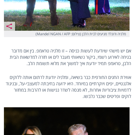
מלניה ודונלד מגיעים לבית הלבן (צילום: Mandel NGAN / AFP)
אם יש מישהי שיודעת לעשות כניסה – זו מלניה טראמפ. בין אם מדובר
בגיחה לאירוע רשמי, ביקור נשיאותי מעבר לים או חזרה למדשאות הבית
הלבן, טראמפ תמיד יודעת איך למשוך את מלוא תשומת הלב.
אווירת החגים החורפית כבר בשיאה, ומלניה יודעת לרתום אותה ללוקים
אלגנטיים, יפים ויוקרתיים במיוחד. היא ידועה בחיבתה למעצבי-על, ובניגוד
לדמויות ציבוריות אחרות, לא מנסה לשדר נגישות או להרבות במחזור
לוקים ופריטים שכבר נלבשו.