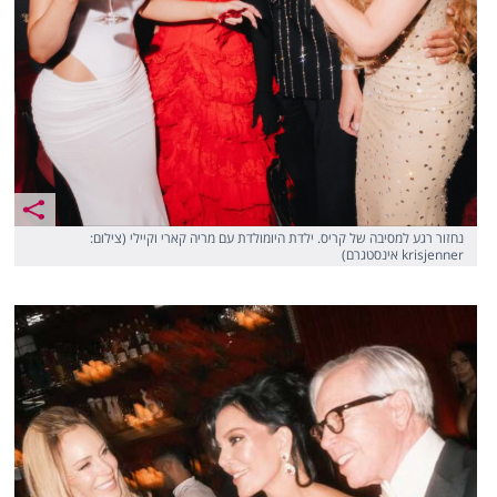
נחזור רגע למסיבה של קריס. ילדת היומולדת עם מריה קארי וקיילי (צילום:
krisjenner אינסטגרם)