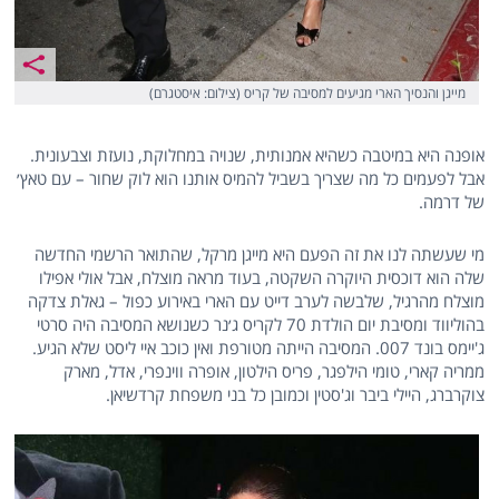
מייגן והנסיך הארי מגיעים למסיבה של קריס (צילום: איסטגרם)
אופנה היא במיטבה כשהיא אמנותית, שנויה במחלוקת, נועזת וצבעונית.
אבל לפעמים כל מה שצריך בשביל להמיס אותנו הוא לוק שחור – עם טאץ׳
של דרמה.
מי שעשתה לנו את זה הפעם היא מייגן מרקל, שהתואר הרשמי החדשה
שלה הוא דוכסית היוקרה השקטה, בעוד מראה מוצלח, אבל אולי אפילו
מוצלח מהרגיל, שלבשה לערב דייט עם הארי באירוע כפול – גאלת צדקה
בהוליווד ומסיבת יום הולדת 70 לקריס ג׳נר כשנושא המסיבה היה סרטי
ג'יימס בונד 007. המסיבה הייתה מטורפת ואין כוכב איי ליסט שלא הגיע.
ממריה קארי, טומי הילפגר, פריס הילטון, אופרה ווינפרי, אדל, מארק
צוקרברג, היילי ביבר וג'סטין וכמובן כל בני משפחת קרדשיאן.