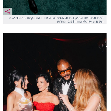
לפני המסיבה עוד הספיקו בני הזוג להגיע לאירוע אחר ולהתחבק עם סרינה וויליאמס
(צילום: Emma McIntyre לגטי אימג'ס)