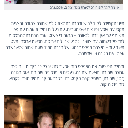
אין מה לומר לוק הורס לנערת בונד (צילום: אינסטגרם)
מייגן הקשיבה לקוד לבוש ובחרה בחולצת גולף שחורה צמודה וחצאית
מקסי עם שסע וכיווצים א-סימטריים, עם נעליים ותיק תואמים עם פפיון
משותף של אקווזרה. לכאורה – מראה די פשוט, אבל הבחירה להתכסות
לחלוטין בשחור, עם צווארון גולף, שרוולים ארוכים, חצאית ארוכה ומעט
מאוד עור – מייצרת אפקט דרמטי של הרבה מאוד שטח שחור שלא נשבר
אפילו עם חגורה או שרשרת.
והחלק הכי טוב? את האפקט הזה אפשר להשיג כל כך בקלות – חולצה
ארוכה שחורה, חצאית שחורה, נעליים או מגפונים שחורים ואולי חגורה
(נכון, שחורה) בשביל קצת טקסטורה ובלייזר אם קר. תמיד תוכלו לקרוא
לזה נינג׳ה-קור.