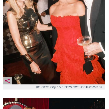
גם טומי הילפגר חגג איתה (צילום: krisjenner אינסטגרם)