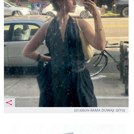
(צילום: RAMA DUWAJI אינסטגרם)