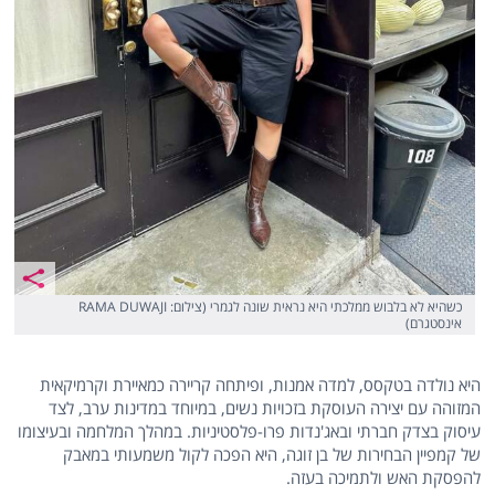
כשהיא לא בלבוש ממלכתי היא נראית שונה לגמרי (צילום: RAMA DUWAJI
אינסטגרם)
היא נולדה בטקסס, למדה אמנות, ופיתחה קריירה כמאיירת וקרמיקאית
המזוהה עם יצירה העוסקת בזכויות נשים, במיוחד במדינות ערב, לצד
עיסוק בצדק חברתי ובאג'נדות פרו-פלסטיניות. במהלך המלחמה ובעיצומו
של קמפיין הבחירות של בן זוגה, היא הפכה לקול משמעותי במאבק
להפסקת האש ולתמיכה בעזה.