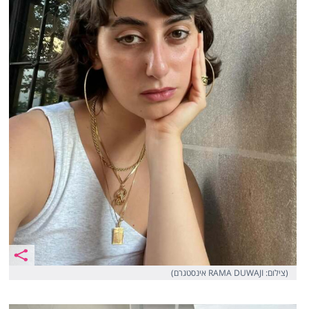
(צילום: RAMA DUWAJI אינסטגרם)