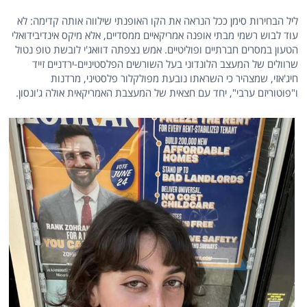
ליל הבחירות סימן ככל הנראה את הקו האופנתי שילווה אותה קדימה: לא
עוד לבוש רשמי מבתי אופנה אמריקאיים ממסדיים, אלא מיקס אינדיבידואלי
הטעון במסרים חברתיים ופוליטיים. אמש נצפתה דוואג'י לובשת טופ נטול
שרוולים של המעצב הלונדוני בעל השורשים הפלסטיניים-ירדניים זייד
חיג'אזי, שמצהיר כי השראתו נובעת מפולקלור פלסטיני, מרדנות
ו"פוטוריזם ערבי", יחד עם חצאית של המעצבת האמריקאית אולה ג'ונסון.