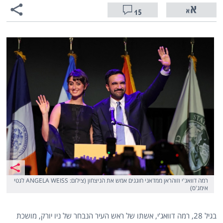
15
רמה דוואג'י וזוהראן ממדאני חוגגים אמש את הניצחון (צילום: ANGELA WEISS לגטי
אימג'ס)
בגיל 28, רמה דוואג'י, אשתו של ראש העיר הנבחר של ניו יורק, מושכת