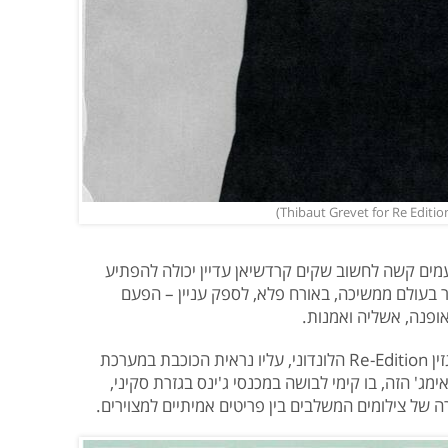
ים קשה לחשוב שקים קרדשיאן עדיין יכולה להפתיע
 בעולם ממשיכה, באורח פלא, לספק עניין – הפעם
פנה, אשליה ואמנות.
אמש התפרסם השער החדש של קים במגזין Re-Edition הלונדוני, עליו נראית הכוכבת במערכת
אימג' הזה, בו קימי לבושה במכנסי ג'ינס בגזרת סקיני,
ה של צילומים המשלבים בין פריטים אמיתיים למצוירים.