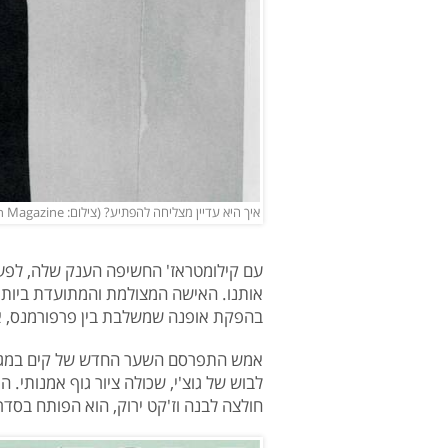
איך היא עדיין מצליחה להפתיע? (צילום: Thibaut Grevet for Re Edition Magazine)
עם קילומטראז' החשיפה הענק שלה, לפעמ
אותנו. האישה המצולמת והמתועדת ביותר
בהפקת אופנה שמשלבת בין פרפורמנס, או
לבוש של גוצ'י, שכולה ציור גוף אמנותי. ה
חולצה לבנה וז'קט ירוק, הוא הפותח בסדר