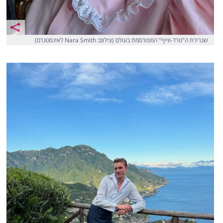
שגרירת ה"טרד-ווייף" המפורסמת בעולם (צילום: Nara Smith לאינסטגרם)