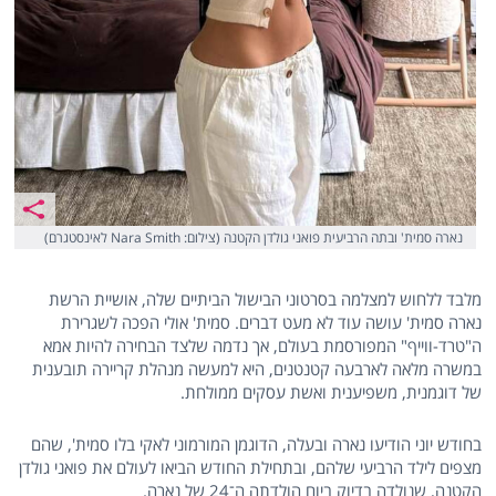
נארה סמית' ובתה הרביעית פואני גולדן הקטנה (צילום: Nara Smith לאינסטגרם)
מלבד ללחוש למצלמה בסרטוני הבישול הביתיים שלה, אושיית הרשת
נארה סמית' עושה עוד לא מעט דברים. סמית' אולי הפכה לשגרירת
ה"טרד-ווייף" המפורסמת בעולם, אך נדמה שלצד הבחירה להיות אמא
במשרה מלאה לארבעה קטנטנים, היא למעשה מנהלת קריירה תובענית
של דוגמנית, משפיענית ואשת עסקים ממולחת.
בחודש יוני הודיעו נארה ובעלה, הדוגמן המורמוני לאקי בלו סמית', שהם
מצפים לילד הרביעי שלהם, ובתחילת החודש הביאו לעולם את פואני גולדן
הקטנה, שנולדה בדיוק ביום הולדתה ה־24 של נארה.