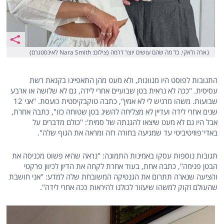
נארה ולאקי. כל מה שהם עושים יוצר דרמה (צילום: Nara Smith לאינסטגרם)
התגובות לפוסט היו מגוונות, ולא מעט מהן התאפיינו בקנאת רשת
עסיסית. "ככה לא נראית בטן שבועיים אחרי לידה, גם לא שלושה או ארבע
שבועות. משהו מרגיש לי לא אמין", כתבה טוקבקיסטית כועסת. "אני 12
שנים אחרי לידה ועדיין לא מצליחה להשיג בטן שטוחה כזו", כתבה אחרת,
אבל היו גם לא מעט שיצאו להגנתה של סמית': "כולם מדברים על
באדי־פוזיטיביטי עד שמגיעה בחורה רזה ומראה את הגוף שלה".
תגובות נוספות עסקו באמינות התמונה: "נראה שהיא פשוט מכניסה את
הבטן פנימה", כתבה אחת, בעוד אחרת לקחה את הדיון לכיוון פרקטי
והציעה שנארה תתרום את הגנטיקה המשובחת שלה למדע: "אני חושבת
שהעולם זקוק למשהו שיעזור לכולנו להיראות ככה אחרי לידה".