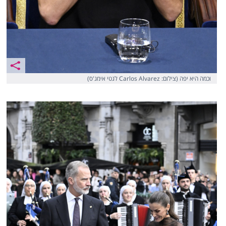
וכמה היא יפה (צילום: Carlos Alvarez לגטי אימג'ס)