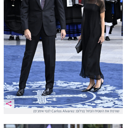
שורפת את השטיח הכחול (צילום: Carlos Alvarez לגטי אימג'ס)