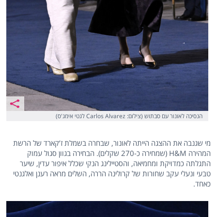
הנסיכה לאונור עם סבתוש (צילום: Carlos Alvarez לגטי אימג'ס)
מי שגנבה את ההצגה הייתה לאונור, שבחרה בשמלת ז’קארד של הרשת
המהירה H&M (שמחירה כ-270 שקלים). הבחירה בגוון סגול עמוק
התגלתה כמדויקת ומחמיאה, והסטיילינג הנקי שכלל איפור עדין, שיער
טבעי ונעלי עקב שחורות של קרולינה הררה, השלים מראה רענן ואלגנטי
כאחד.