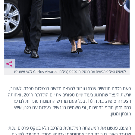
לטיסיה ופיליפ מגיעים עם הנסיכות לטקס (צילום: Carlos Alvarez לגטי אימג'ס)
פעם בכמה חודשים אנחנו זוכות להצצה חדשה בנסיכות ספרד: לאונור,
יורשת העצר שתחגוג בעוד ימים ספורים את יום הולדתה ה־20, ואחותה
הצעירה סופיה, בת ה־18. בכל פעם מחדש התמונות מזכירות לנו עד
כמה הזמן חולף במהירות, וכי השתיים הן נשים צעירות עם סגנון אישי
מובחן ומגוון.
הפעם, פגשנו את המשפחה המלכותית בהרכב מלא בטקס פרסים שנתי
שנערך באוביידו,בירת מחוז אסטוריאס שבצפון ספרד, המוענק לאישים,