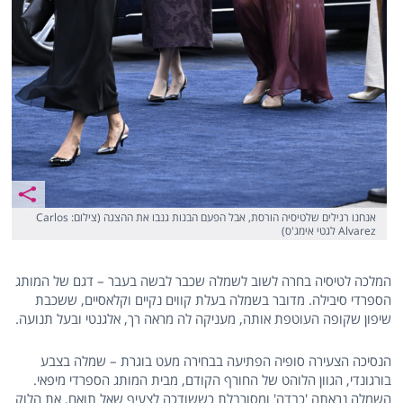
אנחנו רגילים שלטיסיה הורסת, אבל הפעם הבנות גנבו את ההצגה (צילום: Carlos
Alvarez לגטי אימג'ס)
המלכה לטיסיה בחרה לשוב לשמלה שכבר לבשה בעבר – דגם של המותג
הספרדי סיבילה. מדובר בשמלה בעלת קווים נקיים וקלאסיים, ששכבת
שיפון שקופה העוטפת אותה, מעניקה לה מראה רך, אלגנטי ובעל תנועה.
הנסיכה הצעירה סופיה הפתיעה בבחירה מעט בוגרת – שמלה בצבע
בורגונדי, הגוון הלוהט של החורף הקודם, מבית המותג הספרדי מיפאי.
השמלה נראתה 'כבדה' ומסורבלת כששודכה לצעיף שאל תואם. את הלוק