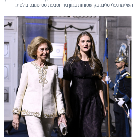
השלימו נעלי סלינג־בק שטוחות בגוון ניוד וטבעת סטייטמנט בולטת.