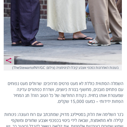
בעונות האחרונות כפכפי אצבע קיבלו לגיטימציה (צילום: TheStewartofNY/GC)
השמלה הסתווית כוללת לא מעט פרטים מרהיבים: שרוולים מעט נפוחים
עם פתחים מובנים, מחשוף בגזרת כיווצים, ושדרת כפתורים עדינה
שמעטרת אותו בחזית. נקודת החולשה של כל הטוב הזה? תג המחיר
הפחות ידידותי – כמעט 15,000 שקלים.
ג'נר השלימה את הלוק בסטיילינג מדויק שמתכתב עם רוח העונה: נינוחות
קלילה ולא מתאמצת, שבאה לידי ביטוי בכפכפי אצבע שחורים ומשקפי
שמש שחורים בצורניות אליפטית. את קלואה נשאיר לקנדל (בצער רב, יש