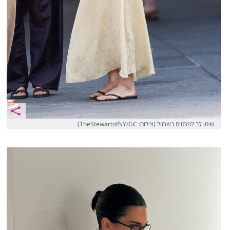
שימו לב לפרטים בשרוול (צילום: TheStewartofNY/GC)