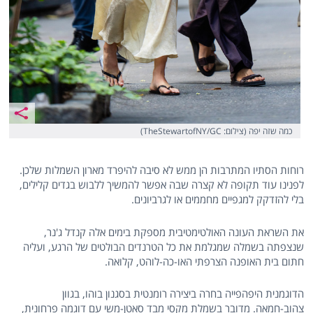
כמה שזה יפה (צילום: TheStewartofNY/GC)
רוחות הסתיו המתרבות הן ממש לא סיבה להיפרד מארון השמלות שלכן.
לפנינו עוד תקופה לא קצרה שבה אפשר להמשיך ללבוש בגדים קלילים,
בלי להזדקק למגפיים מחממים או לגרביונים.
את השראת העונה האולטימטיבית מספקת בימים אלה קנדל ג'נר,
שנצפתה בשמלה שמגלמת את כל הטרנדים הבולטים של הרגע, ועליה
חתום בית האופנה הצרפתי האו-כה-לוהט, קלואה.
הדוגמנית היפהפייה בחרה ביצירה רומנטית בסגנון בוהו, בגוון
צהוב-חמאה. מדובר בשמלת מקסי מבד סאטן-משי עם דוגמה פרחונית,