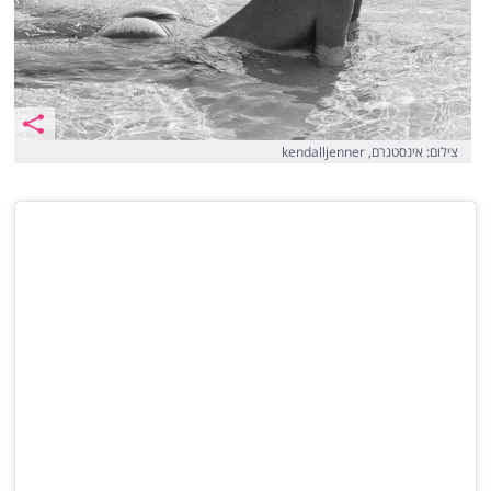
צילום: אינסטגרם, kendalljenner