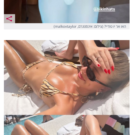
האו אר יו טודיי? (צילום: אינסטגרם, malkovtaylor)