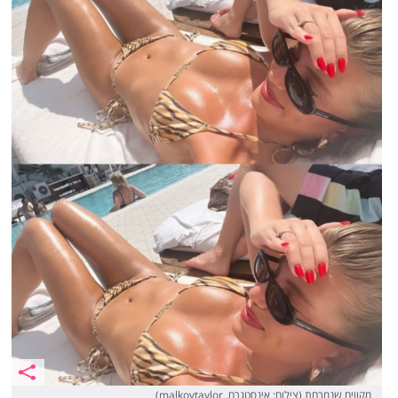
מקווים שנמרחת (צילום: אינסטגרם, malkovtaylor)