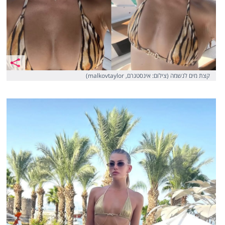
קצת מים לנשמה (צילום: אינסטגרם, malkovtaylor)