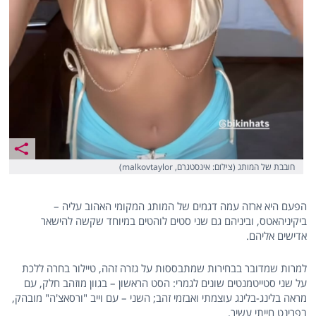
חובבת של המותג (צילום: אינסטגרם, malkovtaylor)
הפעם היא ארזה עמה דגמים של המותג המקומי האהוב עליה –
ביקיניהאטס, וביניהם גם שני סטים לוהטים במיוחד שקשה להישאר
אדישים אליהם.
למרות שמדובר בבחירות שמתבססות על גזרה זהה, טיילור בחרה ללכת
על שני סטייטמנטים שונים לגמרי: הסט הראשון – בגוון מוזהב חלק, עם
מראה בלינג-בלינג עוצמתי ואבזמי זהב; השני – עם וייב "ורסאצ'ה" מובהק,
בפרינט חייתי עשיר.