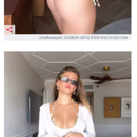
אותה הגברת בזווית אחרת (צילום: אינסטגרם, malkovtaylor)