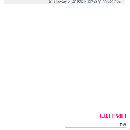
שניה לפני החורף (צילום: אינסטגרם, malkovtaylor)
השאירו תגובה
שם