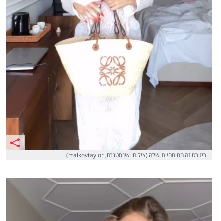
ריזורט זה המומחיות שלה (צילום: אינסטגרם, malkovtaylor)