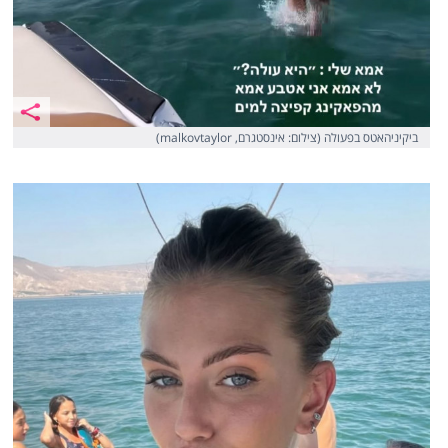
ביקיניהאטס בפעולה (צילום: אינסטגרם, malkovtaylor)