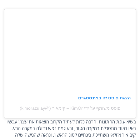
הצגת פוסט זה באינסטגרם
פוסט משותף על ידי ‏‎KimOr – קימאור‎‏ (@‏‎kimorazulay‎‏)
בשיא עונת החתונות, הרבה כלות לעתיד הקרוב מוצאות את עצמן עכשיו
באי ודאות מתסכלת במקרה הטוב, ובעוגמת נפש גדולה במקרה הרע.
קים אור אזולאי משתייכת בינתיים לסוג הראשון, ונראה שהגישה שלה