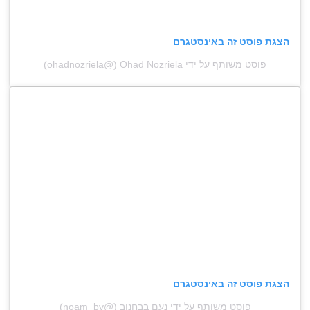
הצגת פוסט זה באינסטגרם
פוסט משותף על ידי ‏‎Ohad Nozriela‎‏ (@‏‎ohadnozriela‎‏)
הצגת פוסט זה באינסטגרם
פוסט משותף על ידי ‏‎נעם בבחנוב‎‏ (@‏‎noam_bv‎‏)