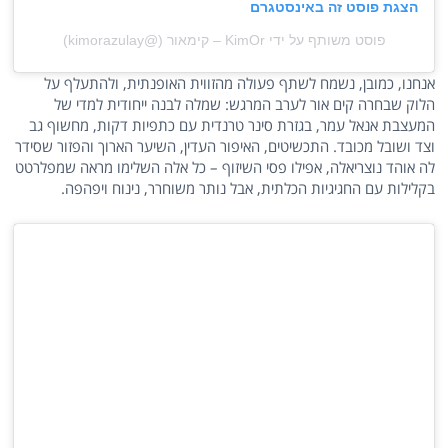
הצגת פוסט זה באינסטגרם
פוסט משותף על ידי ‏‎KimOr – קימאור‎‏ (@‏‎kimorazulay‎‏)
אנחנו, כמובן, נשמח לשתף פעולה מהזווית האופנתית, ולהתעלף על
הלוק שבחרה קים אור לערב המרגש: שמלה לבנה ייחודית למדי של
המעצבת אנאל עמר, בגזרת סינר טרנדית עם כתפיות דקות, מחשוף גב
וצד ושובל מכובד. התכשיטים, האיפור העדין, השיער הארוך והפזור שסידר
לה אוהד נוצריאלה, אפילו פסי השיזוף – כל אלה השלימו מראה שמפלרטט
בקלילות עם החגיגיות הכלתית, אבל נותר משוחרר, נינוח ויפהפה.