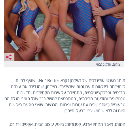
צילום: אלמוג גבאי
מותג האנטי-אוליגרכיה של ראידמן נקרא No1Better, ושואף להיות
כ"הצלחה בינלאומית עם זהות ישראלית". ראידמן, שמגדירה את עצמה
פדנטית ופרפקציוניסטית, מתחייבת על איכות מקסימלית, חדשנות
טכנולוגית ומודעות סביבתית, המתבטאת למשל בכך שכל חומרי הגלם הם
טבעוניים ("אחרי שנים עם עורות ופרוות, הרגשתי שאני פוגעת באנשים.
היום זה ללא שימוש ציני בבעלי חיים").
המותג מאגד תחתיו ארבע קטגוריות: ביוטי, עיצוב הבית, אקטיב וריזורט,