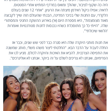
היה כה שקוף לציבור, שהולך ומואס במרדף המתיש אחרי הסטטוס.
לראיה: אפילו ניקול ראידמן מיצתה את הרעיון. "אחרי 12 שנים בעולם
הלקז'רי, עם החנות שלי בכיכר המדינה, הבנתי שהעולם הזה שייך לקבוצה
מאוד מצומצמת", היא מספרת היום (א') באירוע ההשקה החגיגי והמסתורי
שלה. "הייתי כל כך מתוסכלת כשהיו נכנסות לחנות סטודנטיות ואומרות
'הלוואי שיכולתי'".
את חנות מותגי היוקרה שלה היא סגרה כבר לפני שש שנים, וכבר אז
החלה לעבוד על הדבר הבא. "החלטתי ליצור משהו משלי, מותג שמשנה
את התפיסה הצרכנית. להביא את האיכות והיוקרה לכולם. מגיע לנו את
הפרימיום, ואנחנו לא צריכים לשלם על זה ביוקר. אנחנו לא אוליגרכים".