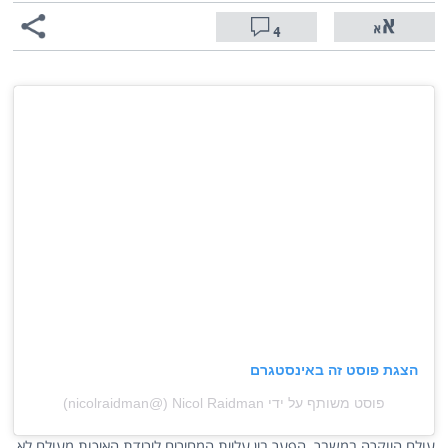
4
הצגת פוסט זה באינסטגרם
פוסט משותף על ידי ‏‎Nicol Raidman‎‏ (@‏‎nicolraidman‎‏)
עולם היוקרה במשבר. הפער בין עליית המחירים לירידת האיכות מעולם לא