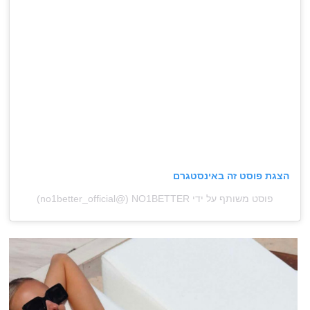
הצגת פוסט זה באינסטגרם
פוסט משותף על ידי ‏‎NO1BETTER‎‏ (@‏‎no1better_official‎‏)