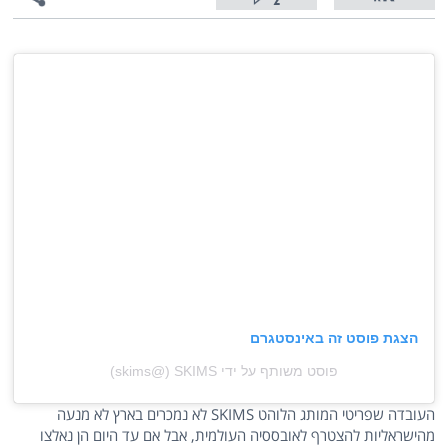
2
הצגת פוסט זה באינסטגרם
פוסט משותף על ידי ‏‎SKIMS‎‏ (@‏‎skims‎‏)
העובדה שפריטי המותג הלוהט SKIMS לא נמכרים בארץ לא מנעה
מהישראליות להצטרף לאובססיה העולמית, אבל אם עד היום הן נאלצו