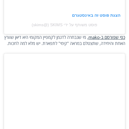
הצגת פוסט זה באינסטגרם
פוסט משותף על ידי ‏‎SKIMS‎‏ (@‏‎skims‎‏)
כפי שפורסם ב-mako,
מי שנבחרה לדגמן לקמפיין המקומי היא דיאן שוורץ
האחת והיחידה, שתצטלם במראה "קימי" לתפארת. יש מלא למה לחכות.