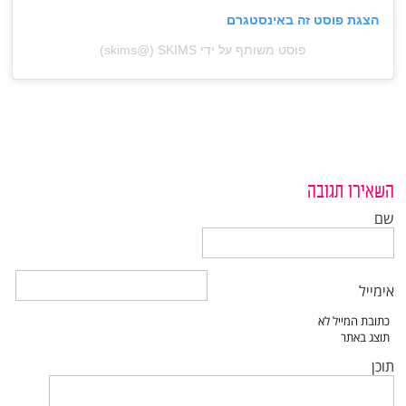
הצגת פוסט זה באינסטגרם
פוסט משותף על ידי ‏‎SKIMS‎‏ (@‏‎skims‎‏)
השאירו תגובה
שם
אימייל
תוכן