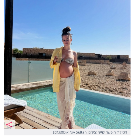
הכי לוק חופשה שיש (צילום: Niv Sultan אינסטגרם)