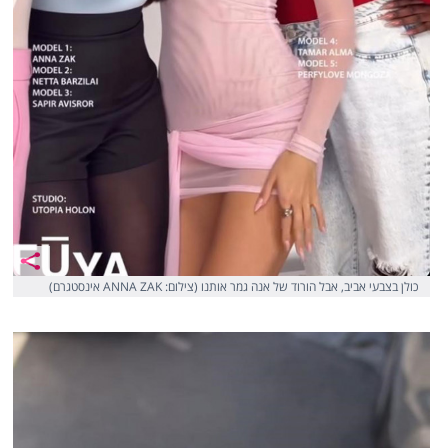
כולן בצבעי אביב, אבל הורוד של אנה גמר אותנו (צילום: ANNA ZAK אינסטגרם)