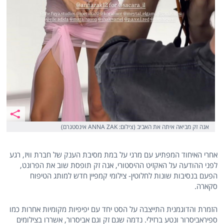
אנה זק מביאה איתה את האביב (צילום: ANNA ZAK אינסטגרם)
אחרי האיחוד המפתיע עם מרגי על במת מסיבת הענק של חברת וויז, רגע
לפני ההודעה על האקזיט ההיסטורי, אנה זק תופסת שוב את הפרונט,
הפעם בנסיבות שונות לחלוטין- צילומי קמפיין חדש למותג הטיפוח
סקארה.
הזמרת והדוגמנית התייצבה על הסט יחד עם יפיפיות מקומיות אחרות כמו
ספיראביסרור ונטע ברזילי. נדמה שגם זק וגם אביסרור, אשררו בצילומים