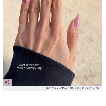
הכי יפה שראינו (צילום: ANNA ZAK אינסטגרם)