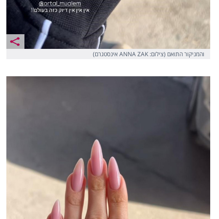
והמניקור התואם (צילום: ANNA ZAK אינסטגרם)