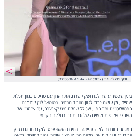
ואיך יפה לה ורוד (צילום: ANNA ZAK אינסטגרם)
בזמן שספיר עושה לנו חשק לשדרג את הארון עם פריטים בגוון תכלת
שמיימי, זק עושה כבוד לגוון הוורוד הבהיר- בטוטאל לוק שתפרה
הסטייליסטית מזל חסון, שכולל שמלת מיני קצרצרה, עם אלמנט של
משחקי שקיפות וקשירה של זנבות בד בחלקה הקדמי.
המגמה הוורודה לא הסתיימה בבחירת האאוטפיט. לזק נבחר גם מניקור
אביבי בגוון ורוד תואם. מראה הביוטי הציג שילוב אהוב במיוחד וקלאסי-