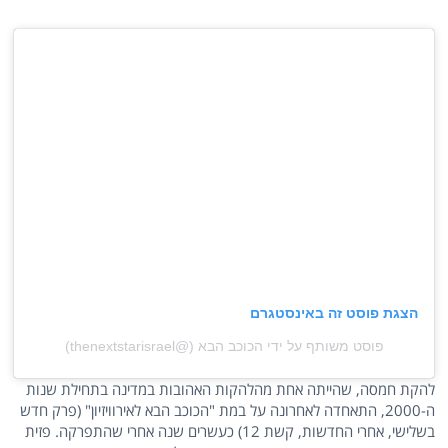
הצגת פוסט זה באינסטגרם
פוסט משותף על ידי ‏‎הכוכב הבא‎‏ (@‏‎thenextstarisrael‎‏)
להקת חמסה, שהייתה אחת מהלהקות האהובות במדינה בתחילת שנות
ה-2000, התאחדה לאחרונה על במת "הכוכב הבא לאירוויזיון" (פרק חדש
בשלישי, אחרי החדשות, קשת 12) כעשרים שנה אחרי שהתפרקה. פזית