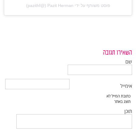
פוסט משותף על ידי ‏‎Pazit Herman‎‏ (@‏‎pazithf‎‏)
השאירו תגובה
שם
אימייל
תוכן