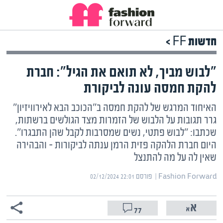
חדשות FF >
"לבוש מביך, לא תואם את הגיל": חברת
להקת חמסה עונה לביקורת
האיחוד המרגש של להקת חמסה ב"הכוכב הבא לאירוויזיון"
גרר תגובות על הלבוש של הזמרות מצד הגולשים ברשתות,
שכתבו: "לבוש פתטי, נשים שמסרבות לקבל שהן התבגרו".
היום חברת הלהקה פזית הרמן ענתה לביקורות – והבהירה
שאין לה על מה להתנצל
Fashion Forward | ‏
פורסם ‎02/12/2024 22:01
77