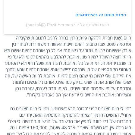
הצגת פוסט זה באינסטגרם
פוסט משותף על ידי ‏‎Pazit Herman‎‏ (@‏‎pazithf‎‏)
היום (שני) חברת הלהקה פזית הרמן בחרה להגיב לתגובות שקיבלה
ופרסמה פוסט שבו כתבה: "האם חייבת האישה המשוחררת לבחור בין
אובדן אישיותה לבין הוויתור על נשיותה? אני כל כך אוהבת להיות אישה ולא
הייתי רוצה להיוולד למין השני. אוהבת להתלבש בהתאם לגופי ולא על פי
מי שמגדיר את הנורמות על גילי. אוהבת להגיד את שעל רוחי ולא להסתתר
מאחורי הקונספציה של מי שמנסה 'ליישר' אותי. אוהבת להיות אמא ולחנך
את הילדים שלי להיות מי שהם רוצים להיות. אוהבת להיות האישה של, וזה
שאני שלו אוהב את מי שאני בדיוק כמו שאני. אוהבת להגשים חלומות
ומרחמת על מי שמפחד ממה שיגידו. לא מוותרת לעצמי, עובדת נכון
ומצליחה. אוהבת את החיים כי יודעת איך הם נאבדים בקלות".
"היו לי חיים מצוינים לפני 'הכוכב הבא לאירוויזיון' ויהיו לי חיים מצוינים גם
אחרי", המשיכה הרמן. "יצאתי להרפתקה המופלאה הזאת יחד עם
החברות שלי בלי כוונה להפיץ את הבשורה על 'הנשיות החדשה' כי אצלי
היא בילט-אין, לא חשבתי שצריך. אבל 48 שעות, 160,000 צפיות ו-20
אחוזי רייטינג זו חתיכת קריאת השכמה להמשיך להניף את הדגל של סימון