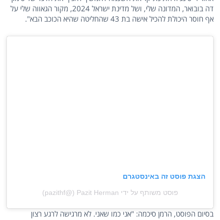
דה בובואר, המדונה שלי, ושל מדינת ישראל 2024, מקור הגאווה שלי על
אף חוסר היכולת להכיל אישה בת 43 שהחליטה שהיא הכוכב הבא".
הצגת פוסט זה באינסטגרם
פוסט משותף על ידי ‏‎Pazit Herman‎‏ (@‏‎pazithf‎‏)
בסיום הפוסט, הרמן סיכמה: "אני כמו שאני. לא מרגישה לרגע רצון