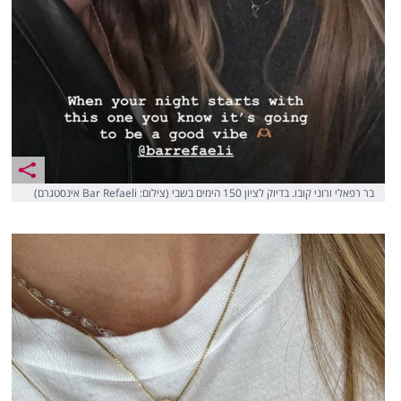
בר רפאלי ורוני קובו. בדיוק לציון 150 הימים בשבי (צילום: Bar Refaeli אינסטגרם)