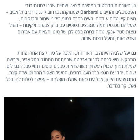
בין האורחות הבולטות במסיבה מצאנו שתיים שפנו לחנות בגדי
הפסטיבלים והרייבים Barbarsi שממוקמת ברחוב קינג ג׳ורג׳ בתל אביב –
מאיה קיי וטליה עובדיה. מאיה בחרה בטופ ביקיני שחור ומכנסונים,
שעליהם מכנסי רתמה מנצנצים כסופים עם ברק צבעוני ולקינוח – מעיל
נוצות סגול ענקי. טליה בחרה בסט לבן של טופ וחצאית עם אבזמים
ושרשראות, ומעיל נוצות שחור.
גם יעל שלביה הייתה בין האורחות, והלכה על כיוון קצת אחר ופחות
מתבקש. היא פנתה לחנות ארקטה שבמתחם התחנה בתל אביב, ולבשה
שמלת מחוך שכולה עשויה משרשראות פנינים וניטים דמויי פנינה בגדלים
שונים, יחד עם מגפי ברך מעט רחבים. המעיל האפור המחויט שלה קצת
התנגש עם הלוק, אבל עם כזאת שמלה מוצלחת – אפשר לסלוח לה. בכל
זאת, קר במדבר.