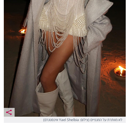
לא מוותרת על המגפיים (צילום: Yael Shelbia אינסטגרם)