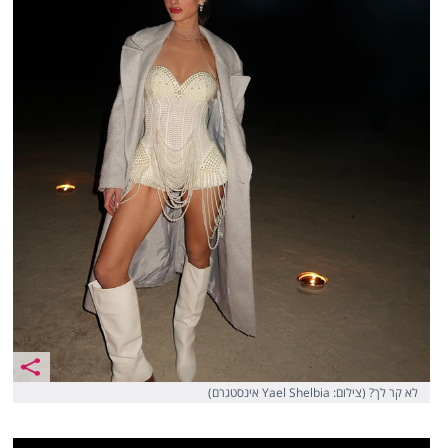
לא קר לך? (צילום: Yael Shelbia אינסטגרם)