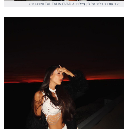
טליה עובדיה הלכה על לבן (צילום: TAL TALIA OVADIA אינסטגרם)