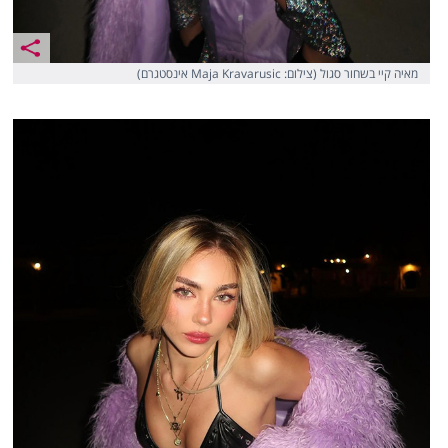
מאיה קיי בשחור סגול (צילום: Maja Kravarusic אינסטגרם)