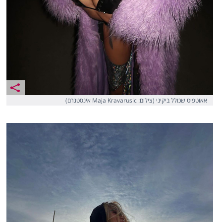
אאוטפיט שכולל ביקיני (צילום: Maja Kravarusic אינסטגרם)