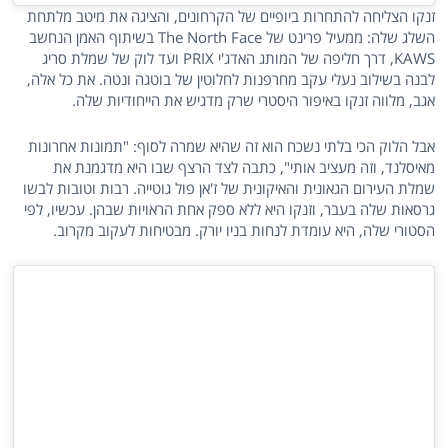
זנקו הצליחה להתחרות ביופיים של הקרחונים, והציגה את מיטב מלתחת
השלג שלה: ממעיל פרינט של The North Face בשיתוף האמן הנחשב
KAWS, דרך חליפה של המותג האדג'י PRIX ועד לוק של שמלת סריג
לבנה בשילוב נעלי עקב מחרפנות לחלוטין של בוטגה ונטה. את כל אלה,
אגב, מלווה זנקו באיפור היסטרי שרק מדגיש את הייחודיות שלה.
אבל הלוק הכי בלתי נשכח הוא זה שהיא שמרה לסוף: "תמונות אחרונות
מאיסלנד, וזה מעציב אותי", כתבה לצד הרצף שבו היא מדגמנת את
שמלת העירום הגאונית והאיקונית של ז'אן פול גוטייה. רבות וטובות לבשו
גרסאות שלה בעבר, וזנקו היא ללא ספק אחת הראויות שבהן. עכשיו, לפי
הסטורי שלה, היא עומדת לנחות בניו יורק. מבטיחות לעקוב מקרוב.