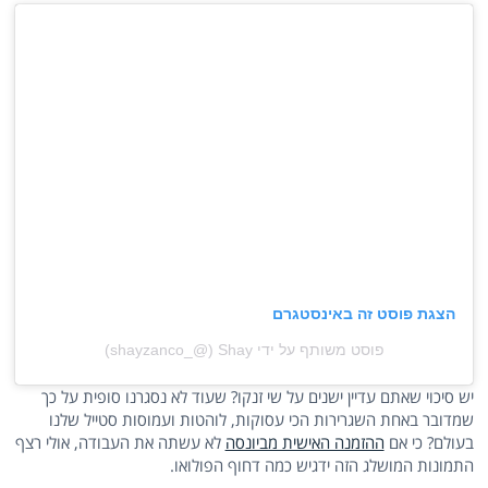
הצגת פוסט זה באינסטגרם
פוסט משותף על ידי ‏‎Shay‎‏ (@‏‎shayzanco_‎‏)
יש סיכוי שאתם עדיין ישנים על שי זנקו? שעוד לא נסגרנו סופית על כך
שמדובר באחת השגרירות הכי עסוקות, לוהטות ועמוסות סטייל שלנו
בעולם? כי אם
ההזמנה האישית מביונסה
לא עשתה את העבודה, אולי רצף
התמונות המושלג הזה ידגיש כמה דחוף הפולואו.