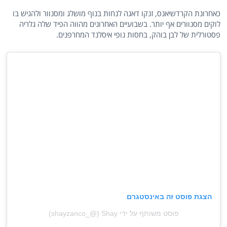
כאחרונת הקרדשיאנס, זנקו דאגה לנחות בנוף מושלג ומסנוור ולהגיש בו
לוקים מסנוורים אף יותר. בשבועיים האחרונים מהווה הפיד שלה גלריה
פסטורלית של לבן בוהק, בחסות נופי איסלנד המחרפנים.
הצגת פוסט זה באינסטגרם
פוסט משותף על ידי ‏‎Shay‎‏ (@‏‎shayzanco_‎‏)