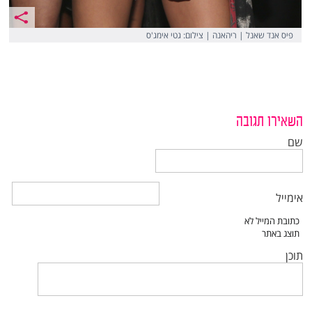
פיס אנד שאנל | ריהאנה | צילום: גטי אימג'ס
השאירו תגובה
שם
אימייל
תוכן