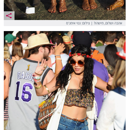
אהבה ושלום, מישהו? | צילום: גטי אימג'ס