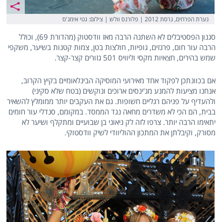
נערת הפרחים, גרסת 2012 | פלורנס וולש | צילום: גטי אימג'ס
סגנון הפסטיבלים לא השתנה הרבה מאז וודסטוק (מהדורת 69), וכולל
הרבה עור חום, פרנזים, גופיות, חולצות בטן, צמות קטנות בשיער, משקפי
שמש בהירים, חצאיות מקסי וליוויס 501 גזורים קצר-קצר.
אם בכוונתכן לפקוד אחד מאירועי המוסיקה הבינלאומיים בקיץ הקרוב,
אנחנו מציעות להמנע מג'ינסים ארוכים ונוקשים (בטח שלא סקיני)
ולהעדיף על פניהם רגליים חשופות. גם את העקבים יותר ממומלץ להשאיר
בבית, הם הכי לא משדרים מחאה נגד הממסד. במקומם, סנדלי עור חומים
יתאימו הרבה יותר. צרפו לזה לק ניאוני בן שבועיים ומתקלף ושיער לא
מסורק, וקיבלתן את המתכון ההוליוודי לשיק וודסטוקי.