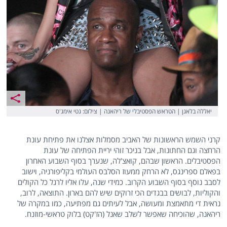
יאללה בלאגן | הטראש הפסטיבלי של ריהאנה | צילום: גטי אימג'ס
קרני השמש הראשונות של האביב מסמלות אצלנו את פתיחת עונת
הרחצה וגם החתונות, אבל בניכר זוהי יריית הפתיחה של עונת
הפסטיבלים. הראשון שבהם, קואצ'לה, שנערך בסוף השבוע האחרון
בפאלם ספרינגס, לא הרחק ממעוז הסלבס העולמי בקליפורניה, וישוב
לסבב נוסף בסוף השבוע הקרוב. כמידי שנה, עלו אליו לרגל כל הקולים
והקוליות, לבושים בבגדים הכי זרוקים שיש להם בארון. התוצאה, לרוב,
נראית די מתאמצת ומעושה, אבל לעיתים גם מפתיעה, כמו במקרה של
ריהאנה, שהוכיחה שאפשר לשלב שאנל (הז'קט) בלוק טראשי-מוזנח.