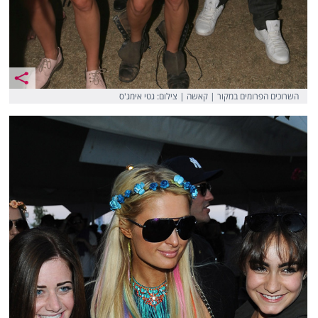
השרוכים הפרומים במקור | קאשה | צילום: גטי אימג'ס