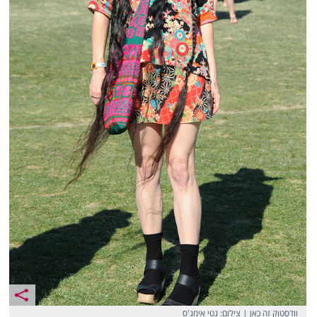
וודסטוק זה כאן | צילום: גטי אימג'ס