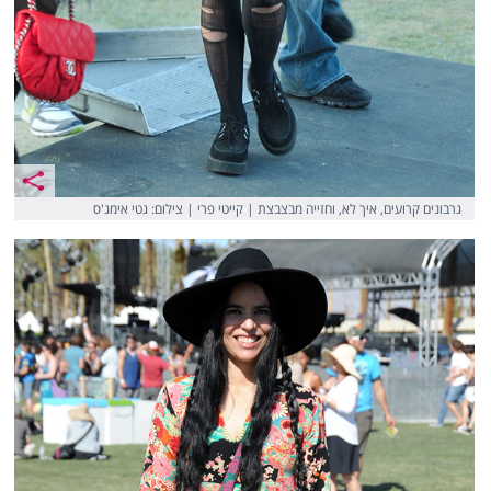
גרבונים קרועים, איך לא, וחזייה מבצבצת | קייטי פרי | צילום: גטי אימג'ס