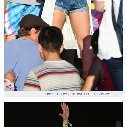
היפית לשלושה ימים | ונסה האדג'נס | צילום: גטי אימג'ס