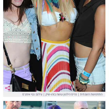
התחפושת השנתית | פריס הילטון עושה בוהו-שיק | צילום: גטי אימג'ס