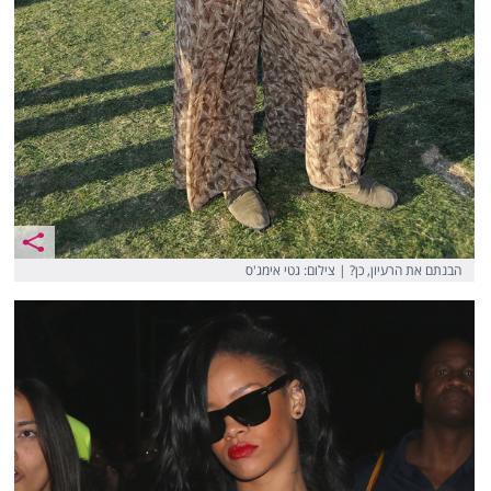
הבנתם את הרעיון, כן? | צילום: גטי אימג'ס