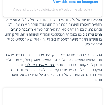
View this post on Instagram
A post shared by celebritystyle (@celebritystylerocks)
הסטייל היומיומי של גל לרוב לא חורג מגבולות הקז'ואל של ג'ינס וטי-שרט,
בהתאם למסורת האופנה הלבנטינית המפוארת ממנה היא מגיעה – לכן
אנחנו נהנות במיוחד לתפוס אותה לאחרונה כשהיא
מדגמנת טרנדים
חמים ומדויקים
גם במסגרת הנונשלנט הסולידי המזוהה איתה. הלוק הזה,
בו תועדה אתמול מגיעה למספרה באל.איי, הוא אולי שיא הסטריט-סטייל
שלה עד כה.
הכל פה נכון: המכנסיים הרופפים והקרועים שנתחבו בתוך מגפיים צבאיים,
סריג הפסים המושלם הזה של זארה – המשלב צווארון פולו, אלמנט גולף
ורוכסן לכדי קומבו טרנדים משוכלל
(199 שקלים בשבילכן)
, וכמובן
האקססורי הכי לוהט שאפשר לבקש מלבד לאסו האמת של וונדר וומן –
תיק המונוגרמה המרובע של דיור. ואף מילה על הבייבי-באמפ, חמסה
חמסה.