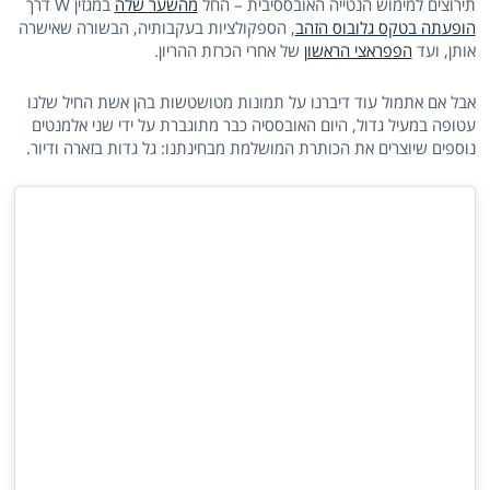
תירוצים למימוש הנטייה האובססיבית – החל
מהשער שלה
במגזין W דרך
הופעתה בטקס גלובוס הזהב
, הספקולציות בעקבותיה, הבשורה שאישרה
אותן, ועד
הפפראצי הראשון
של אחרי הכרזת ההריון.
אבל אם אתמול עוד דיברנו על תמונות מטושטשות בהן אשת החיל שלנו
עטופה במעיל גדול, היום האובססיה כבר מתוגברת על ידי שני אלמנטים
נוספים שיוצרים את הכותרת המושלמת מבחינתנו: גל גדות בזארה ודיור.