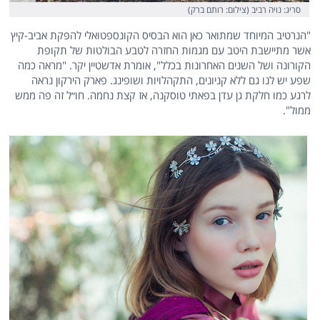
סריג: נויה רביב (צילום: רותם ברק)
"הנרטיב המיוחד שמתואר כאן הוא הבסיס הקונספטואלי להפקת אביב-קיץ
אשר מתיישבת היטב עם מגמות החזרה לטבע הבולטות של תקופת
הקורונה ושל השנים האחרונות בכלל", אומרת אדשטיין יקר. "מראה כמה
שפע יש לנו גם ללא קניונים, התקהלויות ושופינג. פארק הירקון נראה
לרגע כמו חלקת גן עדן בפאתי טוסקנה, אז קצת נחמה. חו״ל זה פה ממש
ממול".