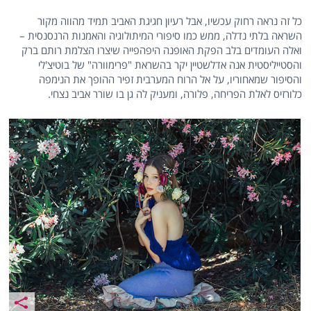
כל זה נראה רחוק עכשיו, אבל רעיון חגיגת האביב תמיד מהווה מקור
השראה בלתי נדלה, ממש כמו סיפורי המיתולוגיה והאמנות הרנסנסית –
ואלה העומדים בלב הפקת האופנה היפהפייה שיצרו הצלמת רותם ברק
והסטייליסטית אנה אדלשטיין יקר בהשראת "פרימוורה" של בוטיצ'לי
והסיפור שמאחוריו, על אל הרוח המערבית זפיר ההופך את הנימפה
כלורזיס לאלת הפריחה, פלורה, ומעניק לה גן בו שורר אביב נצחי.