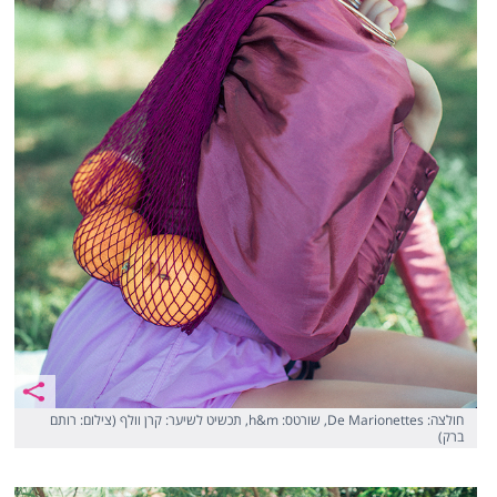
חולצה: De Marionettes, שורטס: h&m, תכשיט לשיער: קרן וולף (צילום: רותם
ברק)