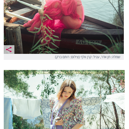
שמלה: חן אדר, עגיל: קרן וולף (צילום: רותם ברק)