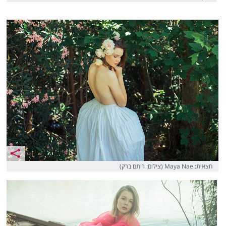
חצאית: Maya Nae (צילום: רותם ברק)