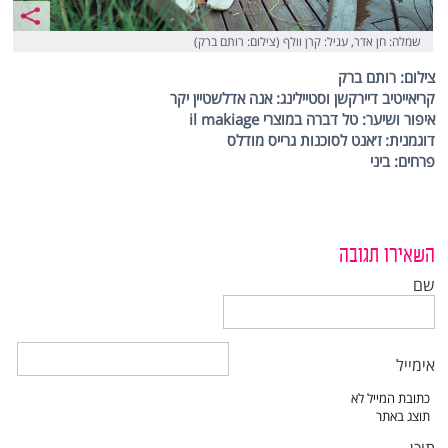
שמלה: חן אדר, עגיל: קרן וולף (צילום: רותם ברק)
צילום: רותם ברק
קריאייטיב דיירקשן וסטיילינג: אנה אדלשטיין יקר
איפור ושיער: טל דברה במוצרי il makiage
דוגמנית: ז׳אנט לסוכנות גרייס מודלס
פרחים: ביני
השאירו תגובה
שם
אימייל