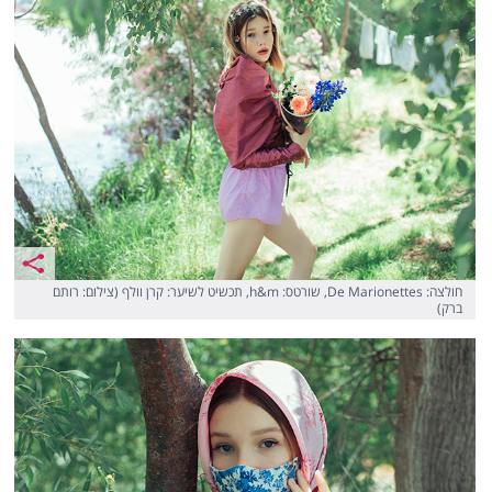
חולצה: De Marionettes, שורטס: h&m, תכשיט לשיער: קרן וולף (צילום: רותם
ברק)