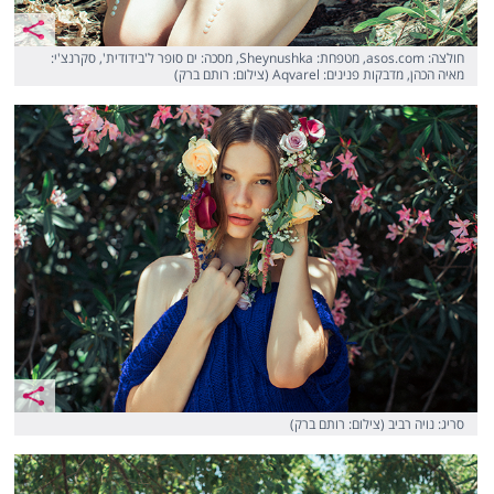
חולצה: asos.com, מטפחת: Sheynushka, מסכה: ים סופר ל'בידודית', סקרנצ'י:
מאיה הכהן, מדבקות פנינים: Aqvarel (צילום: רותם ברק)
סריג: נויה רביב (צילום: רותם ברק)