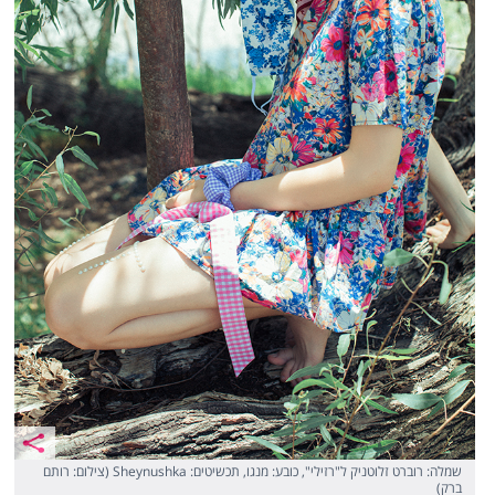
שמלה: רוברט זלוטניק ל"רזילי", כובע: מנגו, תכשיטים: Sheynushka (צילום: רותם
ברק)