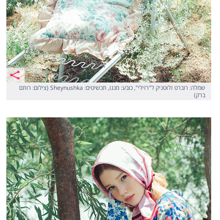
שמלה: רוברט זלוטניק ל"רזילי", כובע: מנגו, תכשיטים: Sheynushka (צילום: רותם
ברק)