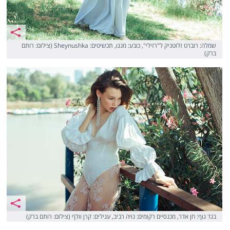
שמלה: רוברט זלוטניק ל"רזילי", כובע: מנגו, תכשיטים: Sheynushka (צילום: רותם
ברק)
בגד גוף: חן אדר, מכנסיים רקומים: נויה רביב, עגילים: קרן וולף (צילום: רותם ברק)