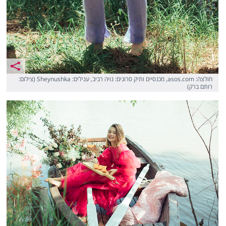
חולצה: asos.com, מכנסיים ותיק סרוגים: נויה רביב, עגילים: Sheynushka (צילום:
רותם ברק)