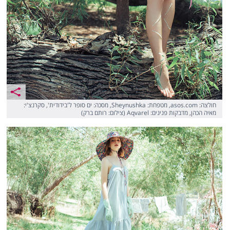
חולצה: asos.com, מטפחת: Sheynushka, מסכה: ים סופר ל'בידודית', סקרנצ'י:
מאיה הכהן, מדבקות פנינים: Aqvarel (צילום: רותם ברק)