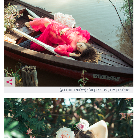
שמלה: חן אדר, עגיל: קרן וולף (צילום: רותם ברק)