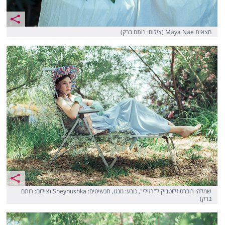
חצאית Maya Nae (צילום: רותם ברק)
שמלה: רוברט זלוטניק ל"רזילי", כובע: מנגו, תכשיטים: Sheynushka (צילום: רותם
ברק)