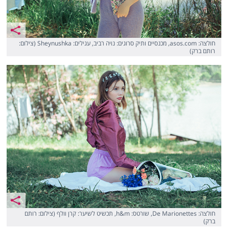
חולצה: asos.com, מכנסיים ותיק סרוגים: נויה רביב, עגילים: Sheynushka (צילום:
רותם ברק)
חולצה: De Marionettes, שורטס: h&m, תכשיט לשיער: קרן וולף (צילום: רותם
ברק)