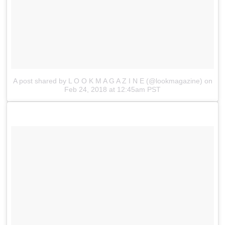
A post shared by L O O K M A G A Z I N E (@lookmagazine)
on
Feb 24, 2018 at 12:45am PST