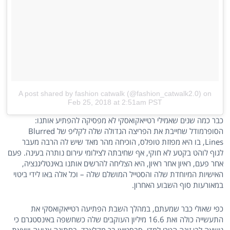
A post shared by fashion catwalk (@fashion_catwalk2.0)
on
Feb 25, 2018 at 2:51am PST
כבר כמה שנים שאמילי רטייאקואסקי לא מפסיקה להפתיע אותנו:
הסופרמודל שחייבת את הפריצה הגדולה שלה לקליפ של Blurred
Lines, בו היא מפזזת טופלס, הוכיחה מהר מאד שיש לה הרבה מעבר
לגוף לוהט בקטע לא חוקי, אף שחיבתה לצילומי עירום נותרה בעינה. פעם
אחר פעם, ראיון אחר ראיון, היא הצליחה להרשים אותנו באינטליגנציה,
האישיות המיוחדת שלה והסטייל המושלם שלה – וכל אלה באו לידי ביטוי
במאורעות סוף השבוע האחרון.
כפי שאולי כבר שמעתם, במהלך השבת הפתיעה רטייאקואסקי את
התעשייה כולה ואת 16.6 מיליון העוקבים שלה כשחשפה באינסטגרם כי