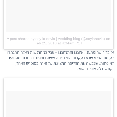
A post shared by soy la novia | wedding blog (@soylanovia)
on
Feb 25, 2018 at 4:34am PST
אז ברור שהופתענו, אהבנו והתלהבנו – אבל כל הרגשות האלה התגמדו
לעומת הגילוי שבא בעקבותיהם: הייתה אישה נוספת, מיוחדת ומפתיעה
לא פחות, שלבשה את החליפה המצוינת של זארה בסופ"ש האחרון,
וקוראים לה אופירה אסייג.