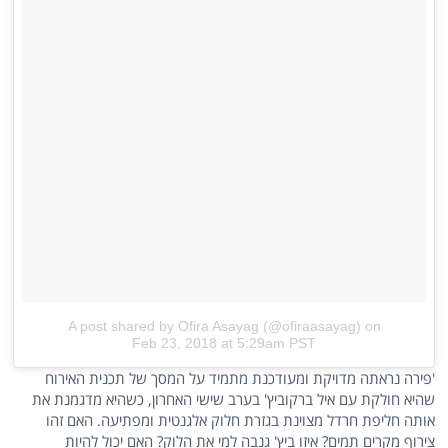
A post shared by Ofira Asayag (@ofiraasayag)
on
Feb 23, 2018 at 5:29am PST
'פירה נראתה מדויקת ומעודכנת מתמיד על המסך של תכנית האירוח
שהיא חולקת עם איל ברקוביץ' בערב שישי האחרון, כשהיא מדגמנת את
אותה חליפת חרדל מצוינת בגזרת חלוק אלגנטית ומפתיעה. האם זהו
צירוף מקרים תמים? איזו ביץ' גנבה למי את הלוק? האם יכול להיות