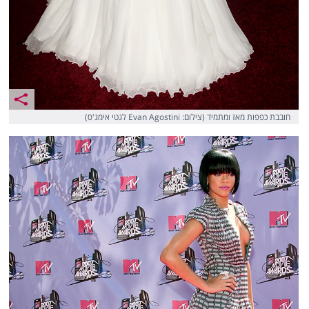
חובבת כפפות מאז ומתמיד (צילום: Evan Agostini לגטי אימג'ס)