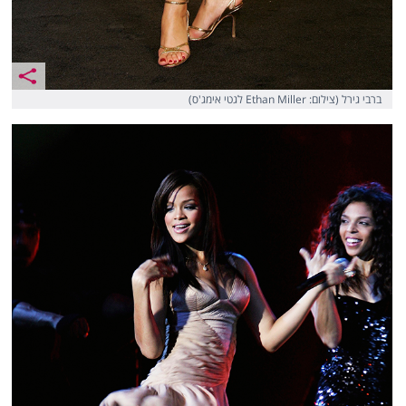
ברבי גירל (צילום: Ethan Miller לגטי אימג'ס)