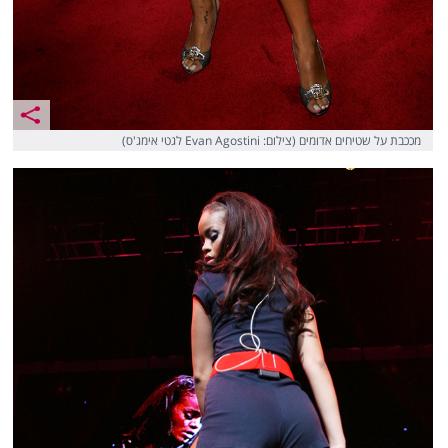
מככבת על שטיחים אדומים (צילום: Evan Agostini לגטי אימג'ס)