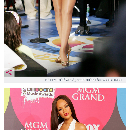
והחגורה מה איתה? (צילום: Evan Agostini לגטי אימג'ס)