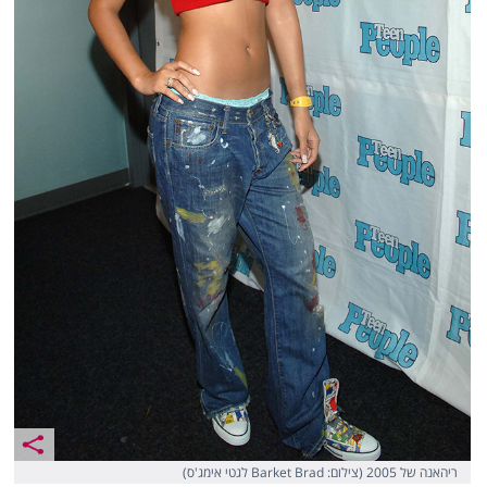
ריהאנה של 2005 (צילום: Barket Brad לגטי אימג'ס)