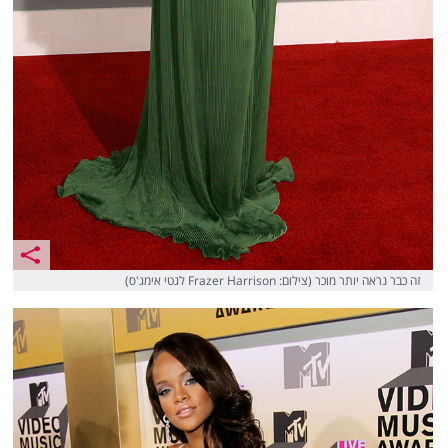
זה כבר נראה יותר מוכר (צילום: Frazer Harrison לגטי אימג'ס)