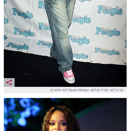
הכי בריטני סטייל (צילום: Kevin Winter לגטי אימג'ס)