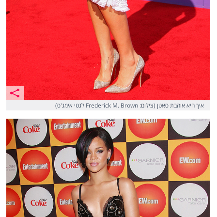
איך היא אוהבת סאטן (צילום: Frederick M. Brown לגטי אימג'ס)