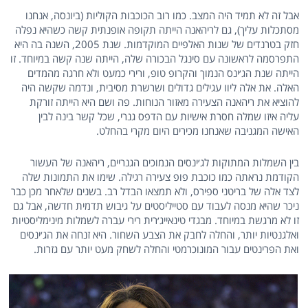
אבל זה לא תמיד היה המצב. כמו רוב הכוכבות הקוליות (ביונסה, אנחנו
מסתכלות עליך), גם לריהאנה הייתה תקופה אופנתית קשה כשהיא נפלה
חזק בטרנדים של שנות האלפיים המוקדמות. שנת 2005, השנה בה היא
התפרסמה לראשונה עם סינגל הבכורה שלה, הייתה שנה קשה במיוחד. זו
הייתה שנת הג׳ינס הנמוך והקרופ טופ, ורירי כמעט ולא חרגה מהמדים
האלה. את אלה ליוו עגילים גדולים ושרשרת מסיבית, ונדמה שקשה היה
להוציא את ריהאנה הצעירה מאזור הנוחות. פה ושם היא הייתה זורקת
עליה איזו שמלה חסרת אישיות עם הדפס גנרי, שכל קשר בינה לבין
האישה המגניבה שאנחנו מכירים היום מקרי בהחלט.
בין השמלות המתוקות לג׳ינסים הנמוכים הגנריים, ריהאנה של העשור
הקודמת נראתה כמו כוכבת פופ צעירה רגילה. שימו את התמונות שלה
לצד אלה של בריטני ספירס, ולא תמצאו הבדל רב. בשנים שלאחר מכן כבר
ניכר שהיא מנסה לעבוד עם סטייליסטים על גיבוש תדמית חדשה, אבל גם
זו לא מרגשת במיוחד. מבגדי טינאייג׳רית רירי עברה לשמלות מינימליסטיות
ואלגנטיות יותר, והחלה לחבק את הצבע השחור. היא זנחה את הג׳ינסים
ואת הפרינטים עבור המונוכרמטי והחלה לשחק מעט יותר עם גזרות.