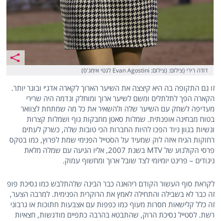
דודה רירי (צילום: (צילום: Evan Agostini לגטי אימג'ס)
זו גם התקופה בה היא קיצצה את השיער הארוך לקארה אדג׳י ובוגר יותר.
הקארה הפך לתלתלים ומשם לשיער ארוך ומוחלק ונדמה היה שרירי
מעדיפה לשחק עם השיער שלה ולהשאיר את כל מה שמתחת לצוואר
בטוח מבחינה אופנתית. שמלות סאטן מחבקות גוף ושמלות קצרות
ונשיות בגוון ניוד הפכו להיות החברות הכי טובות שלה, כשרק לעתים
רחוקות הגיח איזה לוק שמעיד על הסטייל הפנימי שמת לפרוץ, כמו בטקס
פרסי הקולנוע של MTV בשנת 2007, אליו הגיעה עם שמלה מלאת
ניגודים – פרינט יומיומי לצד שובל ארוך ומחשוף עמוק.
לקראת סוף העשור הקודם ריהאנה כבר הבינה שלהתלבש כמו נסיכת פופ
זה כבר לא בשבילה והתחילה לאמץ את הרוקרית הפנימית. למרבה הצער,
זה כלל קלישאות חסרות מעוף כמו כפפות עם אצבעות חתוכות או גרבוני
רשת. לסטייל נסיכת הרוק, שהתבטא בהרבה כתפיים מודגשות, חצאיות