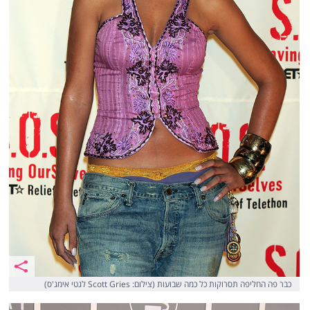
כבר פה החליפה תסרוקות כל כמה שבועות (צילום: Scott Gries לגטי אימג'ס)