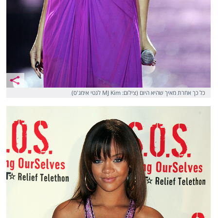
כל כך אחרת מאיך שהיא היום (צילום: MJ Kim לגטי אימג'ס)