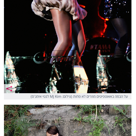
על הבמה באאוטפיטים מוזרים לא פחות (צילום: MJ Kim לגטי אימג'ס)