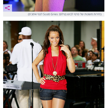
בחירות משונות של פרטי לבוש (צילום: Scott Gries לגטי אימג'ס)