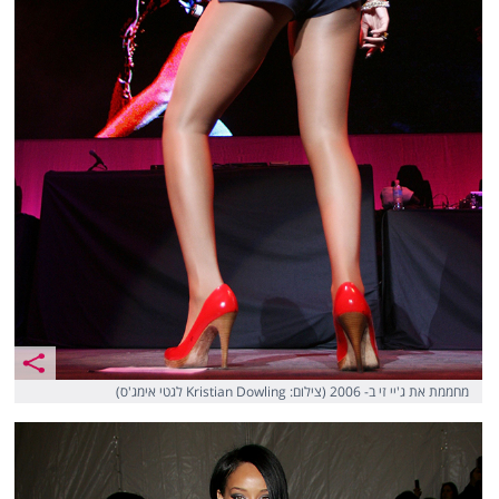
מחממת את ג'יי זי ב- 2006 (צילום: Kristian Dowling לגטי אימג'ס)