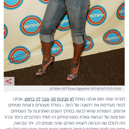
נסיכת ברברדוס (צילום: Evan Agostini לגטי אימג'ס)
למרות שפה ושם אנחנו באמת
לא
מבינות
מה
עובר
לה
בראש
, אנחנו
לגמרי מעדיפות את ריהאנה של היום – נטולת מעצורים ורוצחת שטיחים
אדומים. השמלות שהיא לבשה במהלך השנים האחרונות על השטיחים
האדומות של הגראמי וגאלת המטרופוליטן היו תמיד המדוברים ביותר וברור
היה לכולם שזו הכניסה לשטיח האדום שהכי מצפים לה. יחד עם זאת,