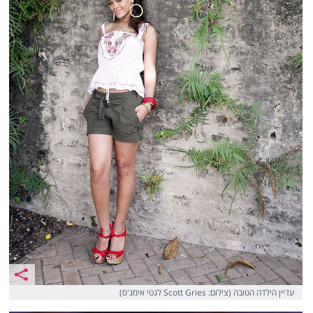
עדיין הילדה הטובה (צילום: Scott Gries לגטי אימג'ס)